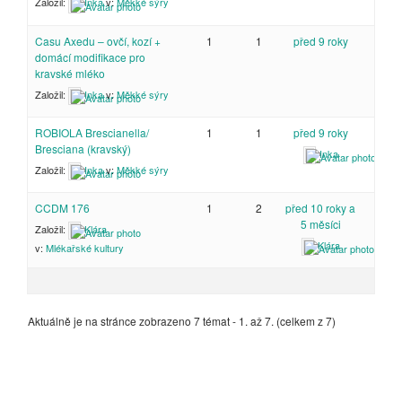
Založil:
Inka
v:
Měkké sýry
Casu Axedu – ovčí, kozí +
1
1
před 9 roky
domácí modifikace pro
kravské mléko
Založil:
Inka
v:
Měkké sýry
ROBIOLA Brescianella/
1
1
před 9 roky
Bresciana (kravský)
Inka
Založil:
Inka
v:
Měkké sýry
CCDM 176
1
2
před 10 roky a
5 měsíci
Založil:
Klára
Klára
v:
Mlékařské kultury
Aktuálně je na stránce zobrazeno 7 témat - 1. až 7. (celkem z 7)