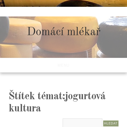
Skip
to
content
Domácí mlékař
MENU
Štítek témat:jogurtová
kultura