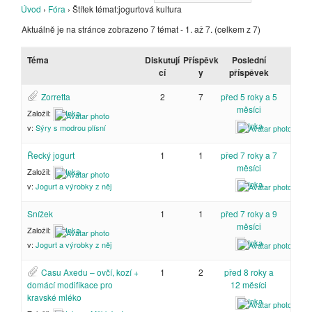
Úvod
›
Fóra
›
Štítek témat:jogurtová kultura
Aktuálně je na stránce zobrazeno 7 témat - 1. až 7. (celkem z 7)
Téma
Diskutují
Příspěvk
Poslední
cí
y
příspěvek
Zorretta
2
7
před 5 roky a 5
měsíci
Založil:
Inka
Inka
v:
Sýry s modrou plísní
Řecký jogurt
1
1
před 7 roky a 7
měsíci
Založil:
Inka
Inka
v:
Jogurt a výrobky z něj
Snížek
1
1
před 7 roky a 9
měsíci
Založil:
Inka
Inka
v:
Jogurt a výrobky z něj
Casu Axedu – ovčí, kozí +
1
2
před 8 roky a
domácí modifikace pro
12 měsíci
kravské mléko
Inka