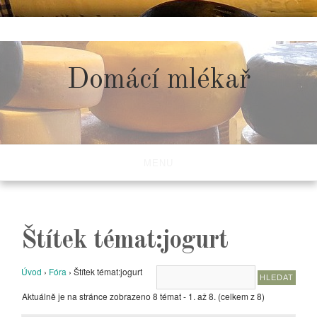
Skip
to
content
Domácí mlékař
MENU
Štítek témat:jogurt
Úvod
›
Fóra
›
Štítek témat:jogurt
Aktuálně je na stránce zobrazeno 8 témat - 1. až 8. (celkem z 8)