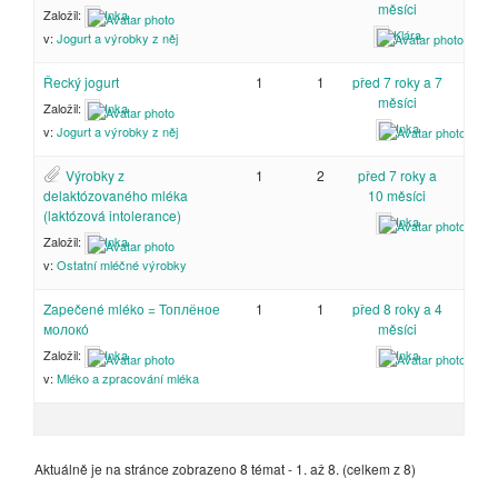
měsíci
Založil:
Inka
Klára
v:
Jogurt a výrobky z něj
Řecký jogurt
1
1
před 7 roky a 7
měsíci
Založil:
Inka
Inka
v:
Jogurt a výrobky z něj
Výrobky z
1
2
před 7 roky a
delaktózovaného mléka
10 měsíci
(laktózová intolerance)
Inka
Založil:
Inka
v:
Ostatní mléčné výrobky
Zapečené mléko = Топлёное
1
1
před 8 roky a 4
молоко́
měsíci
Založil:
Inka
Inka
v:
Mléko a zpracování mléka
Aktuálně je na stránce zobrazeno 8 témat - 1. až 8. (celkem z 8)