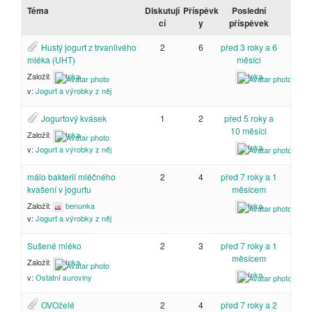
Téma
Diskutují
Příspěvk
Poslední
cí
y
příspěvek
Hustý jogurt z trvanlivého
2
6
před 3 roky a 6
mléka (UHT)
měsíci
Založil:
Inka
Inka
v:
Jogurt a výrobky z něj
Jogurtový kvásek
1
2
před 5 roky a
10 měsíci
Založil:
Inka
Inka
v:
Jogurt a výrobky z něj
málo bakterií mléčného
2
4
před 7 roky a 1
kvašení v jogurtu
měsícem
Založil:
benunka
Inka
v:
Jogurt a výrobky z něj
Sušené mléko
2
3
před 7 roky a 1
měsícem
Založil:
Inka
Inka
v:
Ostatní suroviny
OVOželé
2
4
před 7 roky a 2