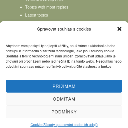
Topics with most replies
Latest topics
Topics Freshness
Spravovat souhlas s cookies
Abychom vám poskytli ty nejlepší zážitky, používáme k ukládání a/nebo
přístupu k informacím o zařízení technologie, jako jsou soubory cookie.
Souhlas s těmito technologiemi nám umožní zpracovávat údaje, jako je
chování při procházení nebo jedinečná ID na tomto webu. Nesouhlas nebo
odvolání souhlasu může nepříznivě ovlivnit určité vlastnosti a funkce.
PŘIJÍMÁM
ODMÍTÁM
Úvod
Kniha Domácí mlékař
Nápověda
Podpořte nás, děkujeme
PODMÍNKY
Copyright © 2026 Domácí mlékař. All rights reserved.
Cookies
Zásady zpracování osobních údajů