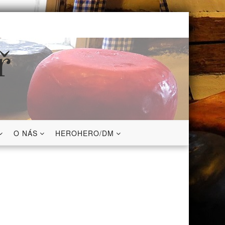
ř
O NÁS
HEROHERO/DM