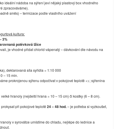
ko ideální nádoba na sýření jeví nějaký plastový box vhodného
eré zpracováváme).
ípadně směs) – termizace podle vlastního uvážení
gurtová kultura:
 – 3%
arovnaná polévková lžíce
vali, je vhodné přidat chlorid vápenatý – dávkování dle návodu na
éka), deklarovaná síla syřidla = 1:10 000
10 – 15 min.
áme prokrojenou sýřenu odpočívat v pokojové teplotě =>; sýřenina
velké hranoly (nejdelší hrana = 10 – 15 cm) či kostky (6 – 8 cm).
 prokysat při pokojové teplotě
24 – 48 hod.
– je potřeba si vyzkoušet,
ranoly v syrovátce umístíme do chladu, nejlépe do lednice a
dnout.