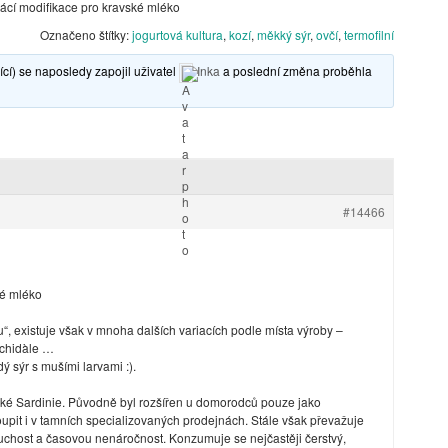
ácí modifikace pro kravské mléko
Označeno štítky:
jogurtová kultura
,
kozí
,
měkký sýr
,
ovčí
,
termofilní
cí) se naposledy zapojil uživatel
Inka
a poslední změna proběhla
#14466
ké mléko
 existuje však v mnoha dalších variacích podle místa výroby –
ischidàle …
 sýr s mušími larvami :).
lské Sardinie. Původně byl rozšířen u domorodců pouze jako
oupit i v tamních specializovaných prodejnách. Stále však převažuje
chost a časovou nenáročnost. Konzumuje se nejčastěji čerstvý,