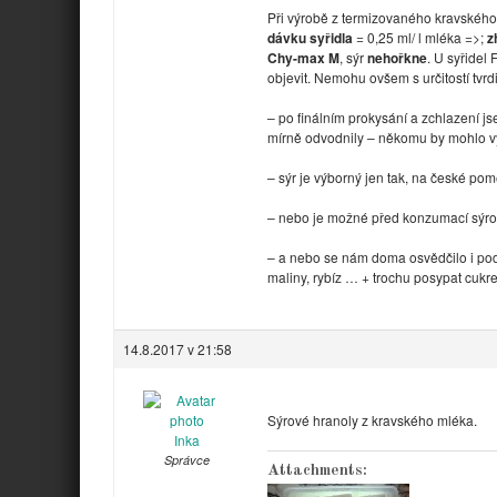
Při výrobě z termizovaného kravského
dávku syřidla
= 0,25 ml/ l mléka =>;
z
Chy-max M
, sýr
nehořkne
. U syřidel
objevit. Nemohu ovšem s určitostí tvrdi
– po finálním prokysání a zchlazení js
mírně odvodnily – někomu by mohlo vyh
– sýr je výborný jen tak, na české pomě
– nebo je možné před konzumací sýrové
– a nebo se nám doma osvědčilo i po
maliny, rybíz … + trochu posypat cukr
14.8.2017 v 21:58
Sýrové hranoly z kravského mléka.
Inka
Správce
Attachments: