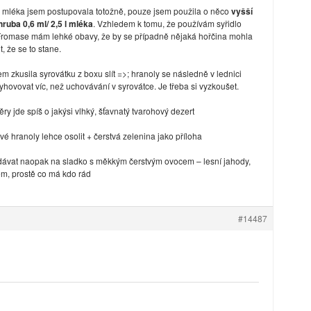
 mléka jsem postupovala totožně, pouze jsem použila o něco
vyšší
hruba 0,6 ml/ 2,5 l mléka
. Vzhledem k tomu, že používám syřidlo
 Fromase mám lehké obavy, že by se případně nějaká hořčina mohla
t, že se to stane.
em zkusila syrovátku z boxu slít =>; hranoly se následně v lednici
ovovat víc, než uchovávání v syrovátce. Je třeba si vyzkoušet.
ry jde spíš o jakýsi vlhký, šťavnatý tvarohový dezert
 hranoly lehce osolit + čerstvá zelenina jako příloha
dávat naopak na sladko s měkkým čerstvým ovocem – lesní jahody,
em, prostě co má kdo rád
#14487