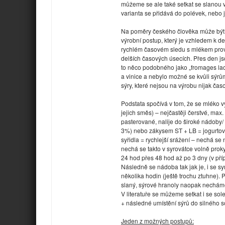
můžeme se ale také setkat se slanou 
varianta se přidává do polévek, nebo je
Na poměry českého člověka může být s
výrobní postup, který je vzhledem k 
rychlém časovém sledu s mlékem prov
delších časových úsecích. Přes den js
to něco podobného jako „fromages lac
a vinice a nebylo možné se kvůli sýrům
sýry, které nejsou na výrobu nijak čas
Podstata spočívá v tom, že se mléko 
jejich směs) – nejčastěji čerstvé, max
pasterované, nalije do široké nádoby/
3%) nebo zákysem ST + LB = jogurtový 
syřidla = rychlejší srážení – nechá se
nechá se takto v syrovátce volně proky
24 hod přes 48 hod až po 3 dny (v př
Následně se nádoba tak jak je, i se s
několika hodin (ještě trochu ztuhne). 
slaný, sýrové hranoly naopak necháme
V literatuře se můžeme setkat i se so
+ následné umístění sýrů do silného s
Jeden z možných postupů: