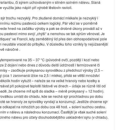
variantou, či sýrem uchovávaným v silném solném nálevu. Slaná
 využita jako náplň při výrobě těstovin ravioli.
ýr trochu nezvyklý. Pro zkušené domácí mlékaře je nezvyklý i
dennímu režimu pastevců celkem logický. Pár věcí se v poměrně
ede hned na začátku výroby a pak se drobné úkony provádí až v
ou pastevci mimo svojí „chýši“ a nemohou se tak sýrům věnovat. Je
tiques“ ve Francii, kdy zemědělný lid přes den obhospodařoval pole
 neustále vracet do příbytku. V důsledku toho vznikly ty nejúžasnější
ově náročné .
vytemperované na 35 – 37 °C (původně ovčí, později i kozí nebo
. ze 2 dojení nebo dnes z důvodu delší údržnosti i termizované či
 mísy – zaočkuje prokysanou syrovátkou z předchozí výroby (2,5 –
(cca 1 zarovnaná lžíce na 2,5 l mléka), přidá se větší množství
 několik hodin vytužit – nařeže se na velké hranoly nebo kostky a
sávat při pokojové teplotě řádově ve dnech – údaje se různě liší od
ípadě, že chceme mít spíš do sladka – méně prokysaný = 12 hodin).
yrovátkou umístí do chladu, kde se nechá sýr prochladnou po dobu
Poté se hranoly ze syrovátky vyndají a konzumují. Jestliže chceme sýr
 odkapat na rohožích po dobu cca 48 hod. + solení suchou cestou.
lením v nálevu a následnou konzumací. Častější je však suché solení
olného nálevu pro účely dlouhodobějšího uskladnění sýru (v chladu).