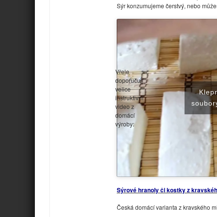
Sýr konzumujeme čerstvý, nebo může
Vřele
doporučuji
velice
Klep
instruktivní
soubory
video z
domácí
výroby:
Sýrové hranoly či kostky z kravské
Česká domácí varianta z kravského m