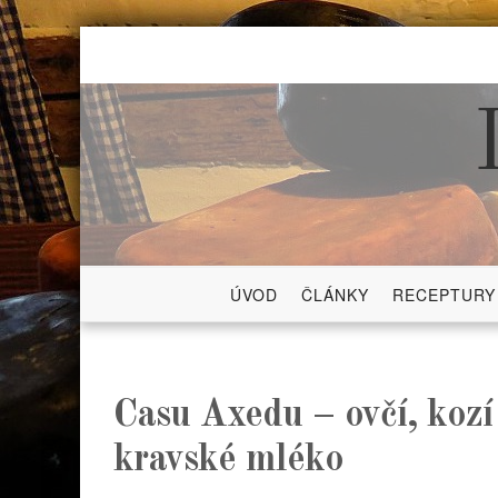
Skip
to
content
ÚVOD
ČLÁNKY
RECEPTURY
Casu Axedu – ovčí, koz
kravské mléko