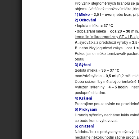
Pro vznik stejnoměrných hranolů se ja
objemu (větší než množství mléka, kt
1) Mléko
–
2,5 l – ovčí
(nebo
kozí
, př
2) Očkování
⦁ teplota mléka =
37 °C
⦁ doba zrání mléka =
cca 20 – 30 min.
termofilní mikroorganizmy ST + LB = jo
A.
syrovátka z předchozí výroby =
2,5
B.
nebo živý jogurtový zákys = cca
1 z
Pokud jsme mléko termizovali/ pastero
obalu.
3) Sýření
teplota mléka =
36 – 37 °C
množství syřidla =
0,5 ml
(0,2 ml/ l ml
Doba srážení by měla být orientačně 
Vytužení sýřeniny =
4 – 5 hodin
= nech
postupně chladne.
4) Krájení
Prokrojíme pouze svisle na pravidelné 
5) Prokysání
Hranoly sýřeniny necháme takto volně
co bude komu vyhovovat.
6) chlazení
Nádobu/ box s prokysanými sýrovými h
necháme několik hodin řádně prochla