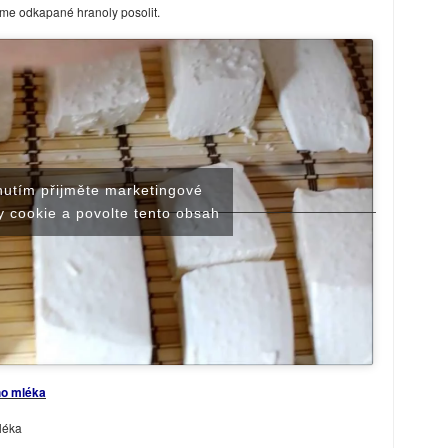
me odkapané hranoly posolit.
nutím přijměte marketingové
———————————————————
 cookie a povolte tento obsah
ho mléka
léka