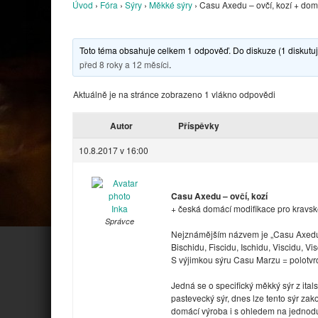
Úvod
›
Fóra
›
Sýry
›
Měkké sýry
›
Casu Axedu – ovčí, kozí + dom
Toto téma obsahuje celkem 1 odpověď. Do diskuze (1 diskutují
před 8 roky a 12 měsíci
.
Aktuálně je na stránce zobrazeno 1 vlákno odpovědi
Autor
Příspěvky
10.8.2017 v 16:00
Casu Axedu – ovčí, kozí
Inka
+ česká domácí modifikace pro kravs
Správce
Nejznámějším názvem je „Casu Axedu“,
Bischidu, Fiscidu, Ischidu, Viscidu, V
S výjimkou sýru Casu Marzu = polotvrdý
Jedná se o specifický měkký sýr z ita
pastevecký sýr, dnes lze tento sýr zak
domácí výroba i s ohledem na jednodu