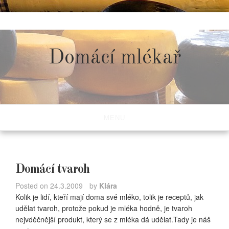
Skip
to
content
Domácí mlékař
MENU
Domácí tvaroh
Posted on
24.3.2009
by
Klára
Kolik je lidí, kteří mají doma své mléko, tolik je receptů, jak
udělat tvaroh, protože pokud je mléka hodně, je tvaroh
nejvděčnější produkt, který se z mléka dá udělat.Tady je náš