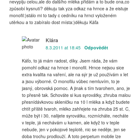
nevypiju celou,ale do dalšího mléka přidám a to bude ona,co
způsobí kysnutí? děkuju tak yza odkaz na hrnce a že eistuje
monofil:)stálo mi to tady c cedníku na hrnci vyloženém
utěrkou a to zabíralo dost místa:)děkuju Káťa
Klára
8.3.2011 at 18:45
Odpovědět
Káťo, to já mám radost, díky. Jsem ráda, že vám
pomohl odkaz na hrnce i monofil. Hrnce nejsou sice
extra kvalita na vaření, ale na sýr je už používám x let
a jsou výborné. O monofilu vůbec nemluvím, to je
jasný, obrovská pomoc. A jinak s tím tvarohem, ano, je
to přesně tak. Schováte si kus syrovátky, zhruba malou
přesnídávkovou skleničku na 10 l mléka a když budete
chtít příště tvaroh, mléko zahřejete na zhruba 25 st. C,
může být i 30, nalijete syrovátku, rozmícháte, necháte
v teple, já nechávám u kamen, ale když to v teple
nebude, jen v pokojové teplotě, nic se neděje, jen se
doba trochu prodlouží. A toto perpetum mobile lze