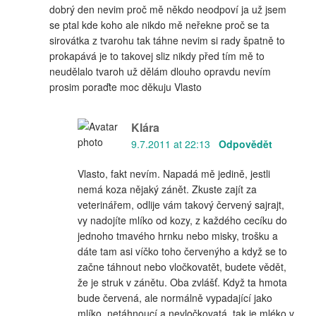
dobrý den nevim proč mě někdo neodpoví ja už jsem
se ptal kde koho ale nikdo mě neřekne proč se ta
sirovátka z tvarohu tak táhne nevim si rady špatně to
prokapává je to takovej sliz nikdy před tím mě to
neudělalo tvaroh už dělám dlouho opravdu nevím
prosim poraďte moc děkuju Vlasto
Klára
9.7.2011 at 22:13
Odpovědět
Vlasto, fakt nevím. Napadá mě jedině, jestli
nemá koza nějaký zánět. Zkuste zajít za
veterinářem, odlije vám takový červený sajrajt,
vy nadojíte mlíko od kozy, z každého cecíku do
jednoho tmavého hrnku nebo misky, trošku a
dáte tam asi víčko toho červenýho a když se to
začne táhnout nebo vločkovatět, budete vědět,
že je struk v zánětu. Oba zvlášť. Když ta hmota
bude červená, ale normálně vypadající jako
mlíko, netáhnoucí a nevločkovatá, tak je mléko v