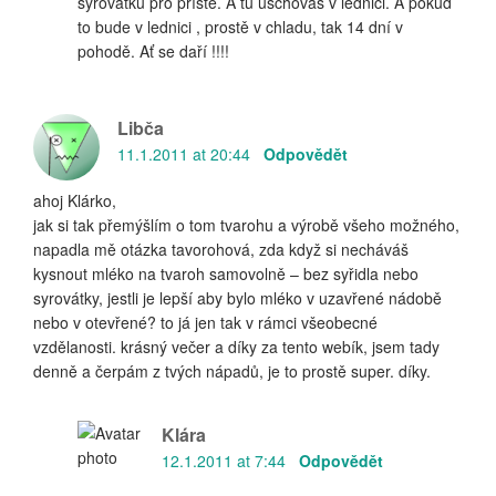
syrovátku pro příště. A tu uschováš v lednici. A pokud
to bude v lednici , prostě v chladu, tak 14 dní v
pohodě. Ať se daří !!!!
Libča
11.1.2011 at 20:44
Odpovědět
ahoj Klárko,
jak si tak přemýšlím o tom tvarohu a výrobě všeho možného,
napadla mě otázka tavorohová, zda když si necháváš
kysnout mléko na tvaroh samovolně – bez syřidla nebo
syrovátky, jestli je lepší aby bylo mléko v uzavřené nádobě
nebo v otevřené? to já jen tak v rámci všeobecné
vzdělanosti. krásný večer a díky za tento webík, jsem tady
denně a čerpám z tvých nápadů, je to prostě super. díky.
Klára
12.1.2011 at 7:44
Odpovědět