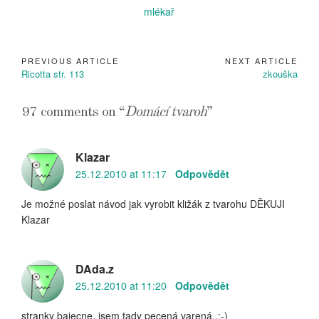
PREVIOUS ARTICLE
NEXT ARTICLE
Navigace
Previous
Next
Ricotta str. 113
zkouška
pro
Article:
Article:
příspěvek
97 comments on “
Domácí tvaroh
”
Klazar
25.12.2010 at 11:17
Odpovědět
Je možné poslat návod jak vyrobit kližák z tvarohu DĚKUJI
Klazar
DAda.z
25.12.2010 at 11:20
Odpovědět
stranky bajecne, jsem tady pecená varená..:-)