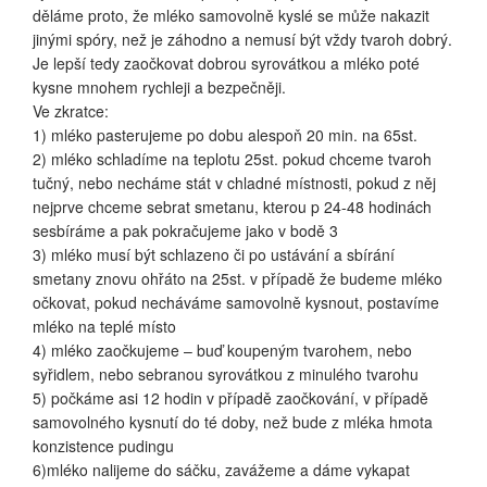
děláme proto, že mléko samovolně kyslé se může nakazit
jinými spóry, než je záhodno a nemusí být vždy tvaroh dobrý.
Je lepší tedy zaočkovat dobrou syrovátkou a mléko poté
kysne mnohem rychleji a bezpečněji.
Ve zkratce:
1) mléko pasterujeme po dobu alespoň 20 min. na 65st.
2) mléko schladíme na teplotu 25st. pokud chceme tvaroh
tučný, nebo necháme stát v chladné místnosti, pokud z něj
nejprve chceme sebrat smetanu, kterou p 24-48 hodinách
sesbíráme a pak pokračujeme jako v bodě 3
3) mléko musí být schlazeno či po ustávání a sbírání
smetany znovu ohřáto na 25st. v případě že budeme mléko
očkovat, pokud necháváme samovolně kysnout, postavíme
mléko na teplé místo
4) mléko zaočkujeme – buď koupeným tvarohem, nebo
syřidlem, nebo sebranou syrovátkou z minulého tvarohu
5) počkáme asi 12 hodin v případě zaočkování, v případě
samovolného kysnutí do té doby, než bude z mléka hmota
konzistence pudingu
6)mléko nalijeme do sáčku, zavážeme a dáme vykapat