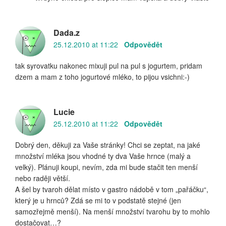
Dada.z
25.12.2010 at 11:22
Odpovědět
tak syrovatku nakonec mixuji pul na pul s jogurtem, pridam
dzem a mam z toho jogurtové mléko, to pijou vsichni:-)
Lucie
25.12.2010 at 11:22
Odpovědět
Dobrý den, děkuji za Vaše stránky! Chci se zeptat, na jaké
množství mléka jsou vhodné ty dva Vaše hrnce (malý a
velký). Plánuji koupi, nevím, zda mi bude stačit ten menší
nebo raději větší.
A šel by tvaroh dělat místo v gastro nádobě v tom „pařáčku“,
který je u hrnců? Zdá se mi to v podstatě stejné (jen
samozřejmě menší). Na menší množství tvarohu by to mohlo
dostačovat…?