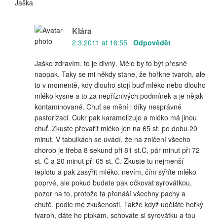
Jaška
Klára
2.3.2011 at 16:55
Odpovědět
Jaško zdravím, to je divný. Mělo by to být přesně
naopak. Taky se mi někdy stane, že hořkne tvaroh, ale
to v momentě, kdy dlouho stojí buď mléko nebo dlouho
mléko kysne a to za nepříznivých podmínek a je nějak
kontaminované. Chuť se mění i díky nesprávné
pasterizaci. Cukr pak karamelizuje a mléko má jinou
chuť. Zkuste převařit mléko jen na 65 st. po dobu 20
minut. V tabulkách se uvádí, že na zničení všecho
chorob je třeba 8 sekund při 81 st.C, pár minut při 72
st. C a 20 minut při 65 st. C. Zkuste tu nejmenší
teplotu a pak zasýřit mléko. nevím, čím sýříte mléko
poprvé, ale pokud budete pak očkovat syrovátkou,
pozor na to, protože ta přenáší všechny pachy a
chutě, podle mé zkušenosti. Takže když uděláte hořký
tvaroh, dáte ho pipkám, schováte si syrovátku a tou