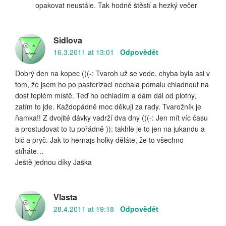
opakovat neustále. Tak hodně štěstí a hezký večer
Sidlova
16.3.2011 at 13:01
Odpovědět
Dobrý den na kopec (((-: Tvaroh už se vede, chyba byla asi v
tom, že jsem ho po pasterizaci nechala pomalu chladnout na
dost teplém místě. Teď ho ochladím a dám dál od plotny,
zatím to jde. Každopádně moc děkuji za rady. Tvarožník je
ňamka!! Z dvojité dávky vadrží dva dny (((-: Jen mít víc času
a prostudovat to tu pořádně )): takhle je to jen na jukandu a
bič a pryč. Jak to hernajs holky děláte, že to všechno
stíháte…
Ještě jednou díky Jaška
Vlasta
28.4.2011 at 19:18
Odpovědět