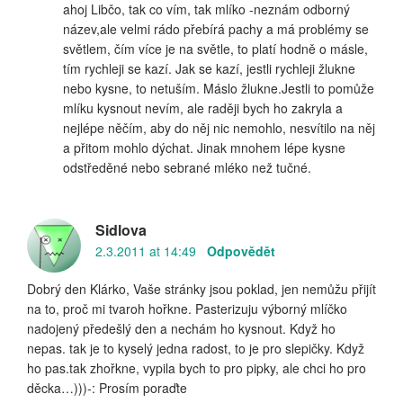
ahoj Libčo, tak co vím, tak mlíko -neznám odborný
název,ale velmi rádo přebírá pachy a má problémy se
světlem, čím více je na světle, to platí hodně o másle,
tím rychleji se kazí. Jak se kazí, jestli rychleji žlukne
nebo kysne, to netuším. Máslo žlukne.Jestli to pomůže
mlíku kysnout nevím, ale raději bych ho zakryla a
nejlépe něčím, aby do něj nic nemohlo, nesvítilo na něj
a přitom mohlo dýchat. Jinak mnohem lépe kysne
odstředěné nebo sebrané mléko než tučné.
Sidlova
2.3.2011 at 14:49
Odpovědět
Dobrý den Klárko, Vaše stránky jsou poklad, jen nemůžu přijít
na to, proč mi tvaroh hořkne. Pasterizuju výborný mlíčko
nadojený předešlý den a nechám ho kysnout. Když ho
nepas. tak je to kyselý jedna radost, to je pro slepičky. Když
ho pas.tak zhořkne, vypila bych to pro pipky, ale chci ho pro
děcka…)))-: Prosím poraďte