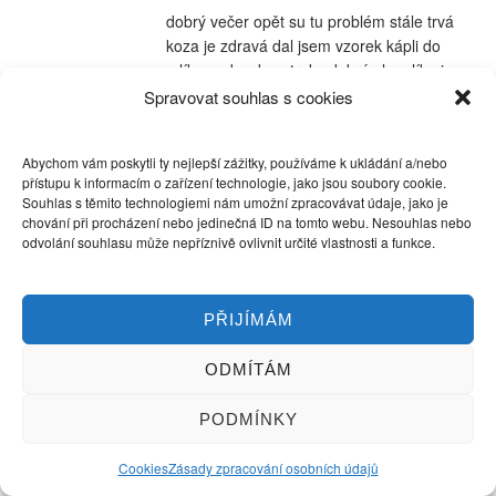
dobrý večer opět su tu problém stále trvá
koza je zdravá dal jsem vzorek kápli do
mlíka a oba dva struky dobrý ale mlíko je
stále na tvaroh špatný i když na jídlo
Spravovat souhlas s cookies
chuťově diobrý i voní akorát ta sirovátka je
jako sulc tudíž špatně prokapává děkuji
Abychom vám poskytli ty nejlepší zážitky, používáme k ukládání a/nebo
Vám paní Klárko a nezlobte se že Vás
přístupu k informacím o zařízení technologie, jako jsou soubory cookie.
otravuju leží mě to stále vhlavě a opravdu
Souhlas s těmito technologiemi nám umožní zpracovávat údaje, jako je
už sinevim rady ještě snad poslat vzorek
chování při procházení nebo jedinečná ID na tomto webu. Nesouhlas nebo
do mlíkárny Díky Vlasto
odvolání souhlasu může nepříznivě ovlivnit určité vlastnosti a funkce.
Klára
PŘIJÍMÁM
3.8.2011 at 22:14
ODMÍTÁM
Vlasto, víte co, kdyby vám to někdo
vyfotil a mohl jste poslat fotku na
PODMÍNKY
mail
my@conovehonakopci.cz
, tak
budeme chytřejší. A ještě dotaz, jak
Cookies
Zásady zpracování osobních údajů
dlouho to necháváte v místnosti,