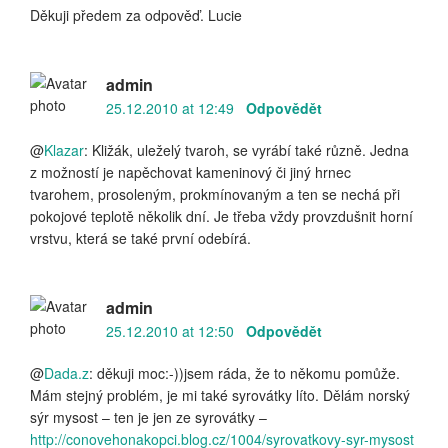
Děkuji předem za odpověď. Lucie
admin
25.12.2010 at 12:49
Odpovědět
@
Klazar
: Kližák, uleželý tvaroh, se vyrábí také různě. Jedna
z možností je napěchovat kameninový či jiný hrnec
tvarohem, prosoleným, prokmínovaným a ten se nechá při
pokojové teplotě několik dní. Je třeba vždy provzdušnit horní
vrstvu, která se také první odebírá.
admin
25.12.2010 at 12:50
Odpovědět
@
Dada.z
: děkuji moc:-))jsem ráda, že to někomu pomůže.
Mám stejný problém, je mi také syrovátky líto. Dělám norský
sýr mysost – ten je jen ze syrovátky –
http://conovehonakopci.blog.cz/1004/syrovatkovy-syr-mysost