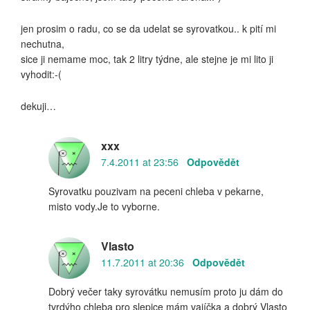
jen prosim o radu, co se da udelat se syrovatkou.. k pití mi
nechutna,
sice ji nemame moc, tak 2 litry týdne, ale stejne je mi lito ji
vyhodit:-(
dekuji…
xxx
7.4.2011 at 23:56
Odpovědět
Syrovatku pouzivam na peceni chleba v pekarne,
misto vody.Je to vyborne.
Vlasto
11.7.2011 at 20:36
Odpovědět
Dobrý večer taky syrovátku nemusím proto ju dám do
tvrdýho chleba pro slepice mám vajíčka a dobrý Vlasto