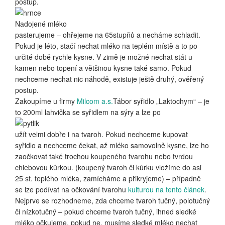
postup.
Nadojené mléko
pasterujeme – ohřejeme na 65stupňů a necháme schladit.
Pokud je léto, stačí nechat mléko na teplém místě a to po
určité době rychle kysne. V zimě je možné nechat stát u
kamen nebo topení a většinou kysne také samo. Pokud
nechceme nechat nic náhodě, existuje ještě druhý, ověřený
postup.
Zakoupíme u firmy
Milcom a.s.
Tábor syřidlo „Laktochym“ – je
to 200ml lahvička se syřidlem na sýry a lze po
užít velmi dobře i na tvaroh. Pokud nechceme kupovat
syřidlo a nechceme čekat, až mléko samovolně kysne, lze ho
zaočkovat také trochou koupeného tvarohu nebo tvrdou
chlebovou kůrkou. (koupený tvaroh či kůrku vložíme do asi
25 st. teplého mléka, zamícháme a přikryjeme) – případně
se lze podívat na očkování tvarohu
kulturou na tento článek
.
Nejprve se rozhodneme, zda chceme tvaroh tučný, polotučný
či nízkotučný – pokud chceme tvaroh tučný, ihned sledké
mléko očkujeme, pokud ne, musíme sledké mléko nechat