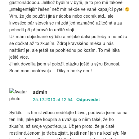
gastronádobou. Jelikož bydlím v bytě, je to pro mě takové
„inteligentější“ řešení než mít někde ve vaně kapající pytel
Vím, že jde použít i jiná nádoba nebo cedník atd., ale
investice pár stovek se mi zdá jednoznačně užitečná a za
pohodlí při přípravě to určitě stojí.
Už mám objednané sýřidlo a nějaké další potřeby a nemůžu
se dočkat až to zkusím. Zdroj kravského mléka u nás
naštěstí je, ale ještě se poohlédnu po kozím. To mě láka
ještě více.
Jinak dovolila jsem si položit otázku ještě u sýru Brunost.
Snad moc neotravuju… Díky a hezký den!
admin
25.12.2010 at 12:54
Odpovědět
Syřidlo – s tím si vůbec nedělejte hlavu, podívala jsem se na
ten link, jaké jste koupila a uvažuju o něm také, že ho
zkusím, až svoje vypotřebuju. Už jen proto, že je čistě
rostlinné.Jenom je třeba zjistit, jestli není jen na kozí sýr. Na