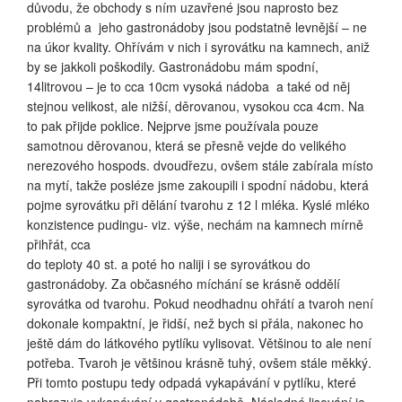
důvodu, že obchody s ním uzavřené jsou naprosto bez
problémů a jeho gastronádoby jsou podstatně levnější – ne
na úkor kvality. Ohřívám v nich i syrovátku na kamnech, aniž
by se jakkoli poškodily. Gastronádobu mám spodní,
14litrovou – je to cca 10cm vysoká nádoba a také od něj
stejnou velikost, ale nižší, děrovanou, vysokou cca 4cm. Na
to pak přijde poklice. Nejprve jsme používala pouze
samotnou děrovanou, která se přesně vejde do velikého
nerezového hospods. dvoudřezu, ovšem stále zabírala místo
na mytí, takže posléze jsme zakoupili i spodní nádobu, která
pojme syrovátku při dělání tvarohu z 12 l mléka. Kyslé mléko
konzistence pudingu- viz. výše, nechám na kamnech mírně
přihřát, cca
do teploty 40 st. a poté ho naliji i se syrovátkou do
gastronádoby. Za občasného míchání se krásně oddělí
syrovátka od tvarohu. Pokud neodhadnu ohřátí a tvaroh není
dokonale kompaktní, je řidší, než bych si přála, nakonec ho
ještě dám do látkového pytlíku vylisovat. Většinou to ale není
potřeba. Tvaroh je většinou krásně tuhý, ovšem stále měkký.
Při tomto postupu tedy odpadá vykapávání v pytlíku, které