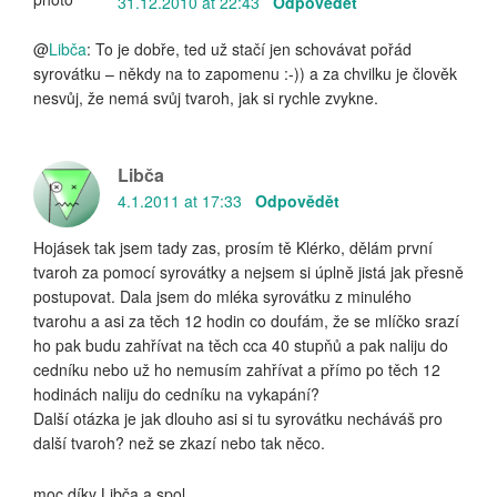
31.12.2010 at 22:43
Odpovědět
@
Libča
: To je dobře, ted už stačí jen schovávat pořád
syrovátku – někdy na to zapomenu :-)) a za chvilku je člověk
nesvůj, že nemá svůj tvaroh, jak si rychle zvykne.
Libča
4.1.2011 at 17:33
Odpovědět
Hojásek tak jsem tady zas, prosím tě Klérko, dělám první
tvaroh za pomocí syrovátky a nejsem si úplně jistá jak přesně
postupovat. Dala jsem do mléka syrovátku z minulého
tvarohu a asi za těch 12 hodin co doufám, že se mlíčko srazí
ho pak budu zahřívat na těch cca 40 stupňů a pak naliju do
cedníku nebo už ho nemusím zahřívat a přímo po těch 12
hodinách naliju do cedníku na vykapání?
Další otázka je jak dlouho asi si tu syrovátku necháváš pro
další tvaroh? než se zkazí nebo tak něco.
moc díky Libča a spol.