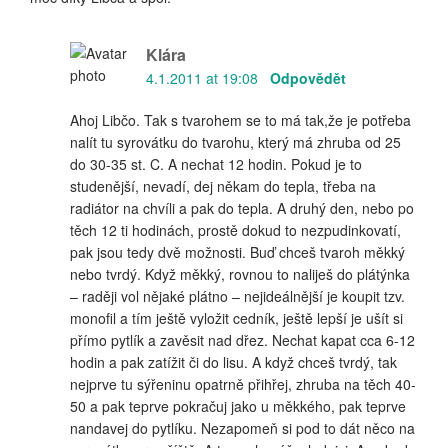
Klára
4.1.2011 at 19:08
Odpovědět
Ahoj Libčo. Tak s tvarohem se to má tak,že je potřeba
nalít tu syrovátku do tvarohu, který má zhruba od 25
do 30-35 st. C. A nechat 12 hodin. Pokud je to
studenější, nevadí, dej někam do tepla, třeba na
radiátor na chvíli a pak do tepla. A druhý den, nebo po
těch 12 ti hodinách, prostě dokud to nezpudinkovatí,
pak jsou tedy dvě možnosti. Buď chceš tvaroh měkký
nebo tvrdý. Když měkký, rovnou to naliješ do plátýnka
– raději vol nějaké plátno – nejideálnější je koupit tzv.
monofil a tím ještě vyložit cedník, ještě lepší je ušít si
přímo pytlík a zavěsit nad dřez. Nechat kapat cca 6-12
hodin a pak zatížit či do lisu. A když chceš tvrdý, tak
nejprve tu sýřeninu opatrně přihřej, zhruba na těch 40-
50 a pak teprve pokračuj jako u měkkého, pak teprve
nandavej do pytlíku. Nezapomeň si pod to dát něco na