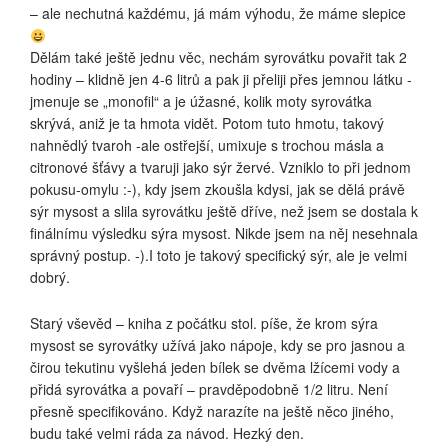
– ale nechutná každému, já mám výhodu, že máme slepice
Dělám také ještě jednu věc, nechám syrovátku povařit tak 2
hodiny – klidně jen 4-6 litrů a pak ji přeliji přes jemnou látku -
jmenuje se „monofil“ a je úžasné, kolik moty syrovátka
skrývá, aniž je ta hmota vidět. Potom tuto hmotu, takový
nahnědlý tvaroh -ale ostřejší, umixuje s trochou másla a
citronové šťávy a tvaruji jako sýr žervé. Vzniklo to při jednom
pokusu-omylu :-), kdy jsem zkoušla kdysi, jak se dělá právě
sýr mysost a slila syrovátku ještě dříve, než jsem se dostala k
finálnímu výsledku sýra mysost. Nikde jsem na něj nesehnala
správný postup. -).I toto je takový specifický sýr, ale je velmi
dobrý.
Starý vševěd – kniha z počátku stol. píše, že krom sýra
mysost se syrovátky užívá jako nápoje, kdy se pro jasnou a
čirou tekutinu vyšlehá jeden bílek se dvěma lžícemi vody a
přidá syrovátka a povaří – pravděpodobně 1/2 litru. Není
přesně specifikováno. Když narazíte na ještě něco jiného,
budu také velmi ráda za návod. Hezký den.