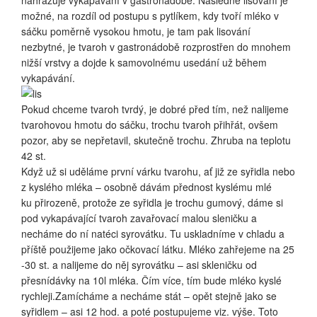
nahrazuje vykapávání v gastronádobě. Následné lisování je
možné, na rozdíl od postupu s pytlíkem, kdy tvoří mléko v
sáčku poměrně vysokou hmotu, je tam pak lisování
nezbytné, je tvaroh v gastronádobě rozprostřen do mnohem
nižší vrstvy a dojde k samovolnému usedání už během
vykapávání.
Pokud chceme tvaroh tvrdý, je dobré před tím, než nalijeme
tvarohovou hmotu do sáčku, trochu tvaroh přihřát, ovšem
pozor, aby se nepřetavil, skutečně trochu. Zhruba na teplotu
42 st.
Když už si uděláme první várku tvarohu, ať již ze syřidla nebo
z kyslého mléka – osobně dávám přednost kyslému mlé
ku přirozeně, protože ze syřidla je trochu gumový, dáme si
pod vykapávající tvaroh zavařovací malou sleničku a
necháme do ní natéci syrovátku. Tu uskladníme v chladu a
příště použijeme jako očkovací látku. Mléko zahřejeme na 25
-30 st. a nalijeme do něj syrovátku – asi skleničku od
přesnídávky na 10l mléka. Čím více, tím bude mléko kyslé
rychleji.Zamícháme a necháme stát – opět stejně jako se
syřidlem – asi 12 hod. a poté postupujeme viz. výše. Toto