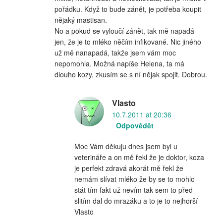
pořádku. Když to bude zánět, je potřeba koupit
nějaký mastisan.
No a pokud se vyloučí zánět, tak mě napadá
jen, že je to mléko něčím infikované. Nic jiného
už mě nanapadá, takže jsem vám moc
nepomohla. Možná napíše Helena, ta má
dlouho kozy, zkusím se s ní nějak spojit. Dobrou.
Vlasto
10.7.2011 at 20:36
Odpovědět
Moc Vám děkuju dnes jsem byl u
veterináře a on mě řekl že je doktor, koza
je perfekt zdravá akorát mě řekl že
nemám slívat mléko že by se to mohlo
stát tím fakt už nevím tak sem to před
slitím dal do mrazáku a to je to nejhorší
Vlasto