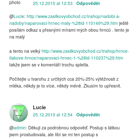
25.12.2010 at 12:53
Odpovědět
@
Lucie
:
http://www.zasilkovyobchod.cz/inshop/nadobi-a-
nadoby/naparovaci-hrnec-maly-%28id-110149%29.htm
ještě
posílám odkaz s přesnými mírami mých obou hrnců . tento je
na malý
a tento na velký
http://www.zasilkovyobchod.cz/inshop/hrnce-
tlakove-hrnce/naparovaci-hrnec-1-%28id-110237%29.htm
takže jsem se v komentáři trochu spletla.
Počítejte u tvarohu z určitých cca 20%-25% výtěžnosti z
mléka, někdy je to více, někdy méně. Zkusím to upřesnit.
Lucie
25.12.2010 at 12:54
Odpovědět
@
admin
: Děkuji za podrobnou odpověď. Postup s látkou
jsem prostudovala, ale líbí se mi ten postup s