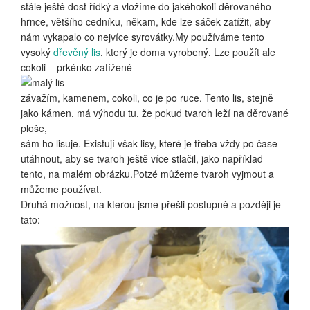
stále ještě dost řídký a vložíme do jakéhokoli děrovaného
hrnce, většího cedníku, někam, kde lze sáček zatížit, aby
nám vykapalo co nejvíce syrovátky.My používáme tento
vysoký
dřevěný lis
, který je doma vyrobený. Lze použít ale
cokoli – prkénko zatížené
závažím, kamenem, cokoli, co je po ruce. Tento lis, stejně
jako kámen, má výhodu tu, že pokud tvaroh leží na děrované
ploše,
sám ho lisuje. Existují však lisy, které je třeba vždy po čase
utáhnout, aby se tvaroh ještě více stlačil, jako například
tento, na malém obrázku.Potzé můžeme tvaroh vyjmout a
můžeme používat.
Druhá možnost, na kterou jsme přešli postupně a později je
tato: