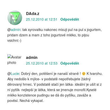
DAda.z
25.12.2010 at 12:51
Odpovědět
@
admin
: tak syrovatku nakonec mixuji pul na pul s jogurtem,
pridam dzem a mam z toho jogurtové mléko, to pijou
vsichni:-)
admin
25.12.2010 at 12:53
Odpovědět
@
Lucie
: Dobrý den, potěšení je nanaší straně !
K tvarohu.
Aby nedošlo k mýlce- v podstatě nepotřebujete žádný
děrovaný hrnec. V podstatě stačí jen látka- ideální je ušít si z
ní pytlík- nejlepší je látka, která se jmenuje monofil.Kyselé
mléko konzistence pudingu se dá do pytlíku, zaváže a
pověsí. Nechá vykapat.