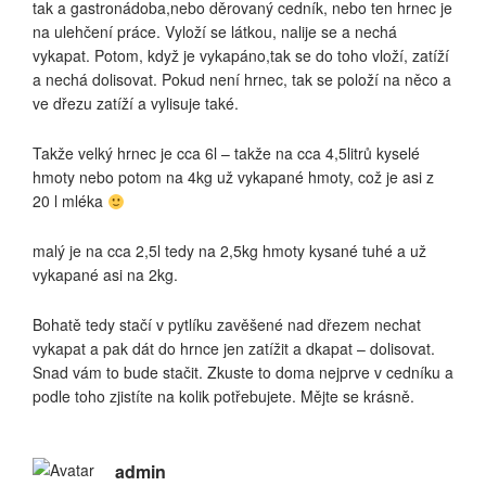
tak a gastronádoba,nebo děrovaný cedník, nebo ten hrnec je
na ulehčení práce. Vyloží se látkou, nalije se a nechá
vykapat. Potom, když je vykapáno,tak se do toho vloží, zatíží
a nechá dolisovat. Pokud není hrnec, tak se položí na něco a
ve dřezu zatíží a vylisuje také.
Takže velký hrnec je cca 6l – takže na cca 4,5litrů kyselé
hmoty nebo potom na 4kg už vykapané hmoty, což je asi z
20 l mléka
malý je na cca 2,5l tedy na 2,5kg hmoty kysané tuhé a už
vykapané asi na 2kg.
Bohatě tedy stačí v pytlíku zavěšené nad dřezem nechat
vykapat a pak dát do hrnce jen zatížit a dkapat – dolisovat.
Snad vám to bude stačit. Zkuste to doma nejprve v cedníku a
podle toho zjistíte na kolik potřebujete. Mějte se krásně.
admin