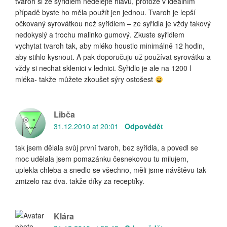
tvaroh si ze syřidlem nedělejte hlavu, protože v ideálním
případě byste ho měla použít jen jednou. Tvaroh je lepší
očkovaný syrovátkou než syřidlem – ze syřidla je vždy takový
nedokyslý a trochu malinko gumový. Zkuste syřidlem
vychytat tvaroh tak, aby mléko houstlo minimálně 12 hodin,
aby stihlo kysnout. A pak doporučuju už používat syrovátku a
vždy si nechat sklenici v lednici. Syřidlo je ale na 1200 l
mléka- takže můžete zkoušet sýry ostošest
Libča
31.12.2010 at 20:01
Odpovědět
tak jsem dělala svůj první tvaroh, bez syřidla, a povedl se
moc udělala jsem pomazánku česnekovou tu milujem,
uplekla chleba a snedlo se všechno, měli jsme návštěvu tak
zmizelo raz dva. takže díky za receptíky.
Klára