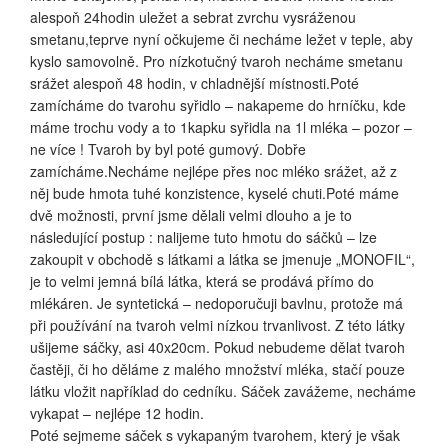
alespoň 24hodin uležet a sebrat zvrchu vysráženou
smetanu,teprve nyní očkujeme či necháme ležet v teple, aby
kyslo samovolně. Pro nízkotučný tvaroh necháme smetanu
srážet alespoň 48 hodin, v chladnější místnosti.Poté
zamícháme do tvarohu syřidlo – nakapeme do hrníčku, kde
máme trochu vody a to 1kapku syřidla na 1l mléka – pozor –
ne více ! Tvaroh by byl poté gumový. Dobře
zamícháme.Necháme nejlépe přes noc mléko srážet, až z
něj bude hmota tuhé konzistence, kyselé chuti.Poté máme
dvě možnosti, první jsme dělali velmi dlouho a je to
následující postup : nalijeme tuto hmotu do sáčků – lze
zakoupit v obchodě s látkami a látka se jmenuje „MONOFIL“,
je to velmi jemná bílá látka, která se prodává přímo do
mlékáren. Je syntetická – nedoporučuji bavlnu, protože má
při používání na tvaroh velmi nízkou trvanlivost. Z této látky
ušijeme sáčky, asi 40x20cm. Pokud nebudeme dělat tvaroh
častěji, či ho děláme z malého množství mléka, stačí pouze
látku vložit například do cedníku. Sáček zavážeme, necháme
vykapat – nejlépe 12 hodin.
Poté sejmeme sáček s vykapaným tvarohem, který je však