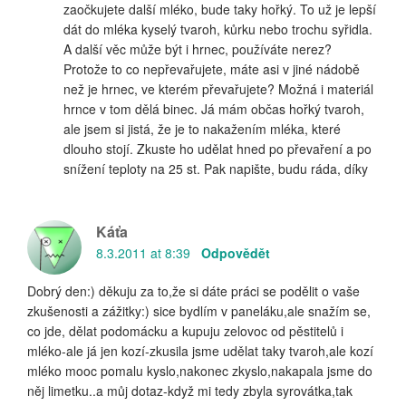
zaočkujete další mléko, bude taky hořký. To už je lepší
dát do mléka kyselý tvaroh, kůrku nebo trochu syřidla.
A další věc může být i hrnec, používáte nerez?
Protože to co nepřevařujete, máte asi v jiné nádobě
než je hrnec, ve kterém převařujete? Možná i materiál
hrnce v tom dělá binec. Já mám občas hořký tvaroh,
ale jsem si jistá, že je to nakažením mléka, které
dlouho stojí. Zkuste ho udělat hned po převaření a po
snížení teploty na 25 st. Pak napište, budu ráda, díky
Káťa
8.3.2011 at 8:39
Odpovědět
Dobrý den:) děkuju za to,že si dáte práci se podělit o vaše
zkušenosti a zážitky:) sice bydlím v paneláku,ale snažím se,
co jde, dělat podomácku a kupuju zelovoc od pěstitelů i
mléko-ale já jen kozí-zkusila jsme udělat taky tvaroh,ale kozí
mléko mooc pomalu kyslo,nakonec zkyslo,nakapala jsme do
něj limetku..a můj dotaz-když mi tedy zbyla syrovátka,tak