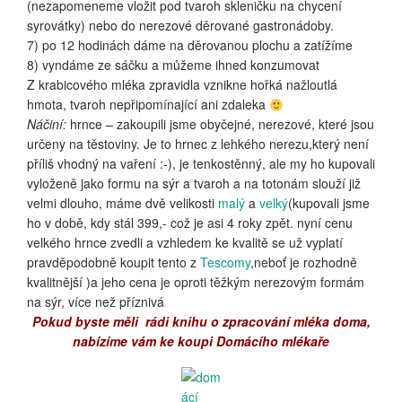
(nezapomeneme vložit pod tvaroh skleničku na chycení
syrovátky) nebo do nerezové děrované gastronádoby.
7) po 12 hodinách dáme na děrovanou plochu a zatížíme
8) vyndáme ze sáčku a můžeme ihned konzumovat
Z krabicového mléka zpravidla vznikne hořká nažloutlá
hmota, tvaroh nepřipomínající ani zdaleka
Náčiní:
hrnce – zakoupili jsme obyčejné, nerezové, které jsou
určeny na těstoviny. Je to hrnec z lehkého nerezu,který není
příliš vhodný na vaření :-), je tenkostěnný, ale my ho kupovali
vyloženě jako formu na sýr a tvaroh a na totonám slouží již
velmi dlouho, máme dvě velikosti
malý
a
velký
(kupovali jsme
ho v době, kdy stál 399,- což je asi 4 roky zpět. nyní cenu
velkého hrnce zvedli a vzhledem ke kvalitě se už vyplatí
pravděpodobně koupit tento z
Tescomy
,neboť je rozhodně
kvalitnější )a jeho cena je oproti těžkým nerezovým formám
na sýr, více než příznivá
Pokud byste měli rádi knihu o zpracování mléka doma,
nabízíme vám ke koupi
Domácího mlékaře