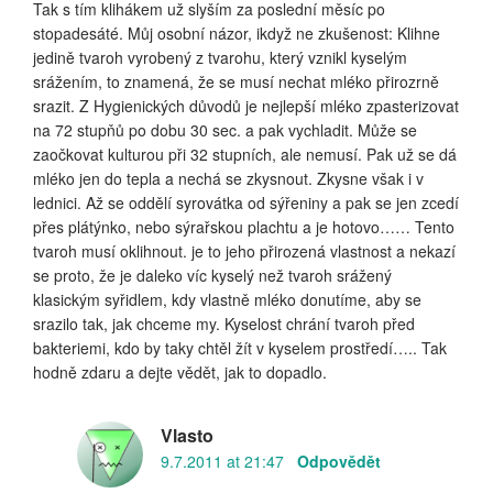
Tak s tím klihákem už slyším za poslední měsíc po
stopadesáté. Můj osobní názor, ikdyž ne zkušenost: Klihne
jedině tvaroh vyrobený z tvarohu, který vznikl kyselým
srážením, to znamená, že se musí nechat mléko přirozrně
srazit. Z Hygienických důvodů je nejlepší mléko zpasterizovat
na 72 stupňů po dobu 30 sec. a pak vychladit. Může se
zaočkovat kulturou při 32 stupních, ale nemusí. Pak už se dá
mléko jen do tepla a nechá se zkysnout. Zkysne však i v
lednici. Až se oddělí syrovátka od sýřeniny a pak se jen zcedí
přes plátýnko, nebo sýrařskou plachtu a je hotovo…… Tento
tvaroh musí oklihnout. je to jeho přirozená vlastnost a nekazí
se proto, že je daleko víc kyselý než tvaroh srážený
klasickým syřidlem, kdy vlastně mléko donutíme, aby se
srazilo tak, jak chceme my. Kyselost chrání tvaroh před
bakteriemi, kdo by taky chtěl žít v kyselem prostředí….. Tak
hodně zdaru a dejte vědět, jak to dopadlo.
Vlasto
9.7.2011 at 21:47
Odpovědět