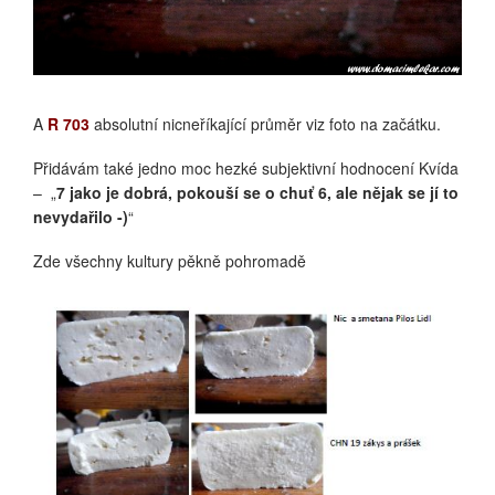
CHN 11 PRÁŠEK
A
R 703
absolutní nicneříkající průměr viz foto na začátku.
Přidávám také jedno moc hezké subjektivní hodnocení Kvída
– „
7 jako je dobrá, pokouší se o chuť 6, ale nějak se jí to
nevydařilo -)
“
Zde všechny kultury pěkně pohromadě