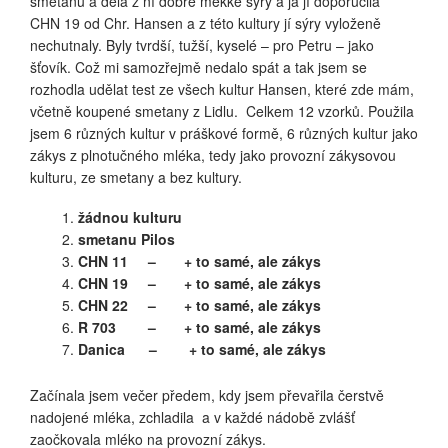
smetanu a dělá z ní dobré měkké sýry a já jí doporučila
CHN 19 od Chr. Hansen a z této kultury jí sýry vyloženě
nechutnaly. Byly tvrdší, tužší, kyselé – pro Petru – jako
šťovík. Což mi samozřejmě nedalo spát a tak jsem se
rozhodla udělat test ze všech kultur Hansen, které zde mám,
včetně koupené smetany z Lidlu. Celkem 12 vzorků. Použila
jsem 6 různých kultur v práškové formě, 6 různých kultur jako
zákys z plnotučného mléka, tedy jako provozní zákysovou
kulturu, ze smetany a bez kultury.
žádnou kulturu
smetanu Pilos
CHN 11 – + to samé, ale zákys
CHN 19 – + to samé, ale zákys
CHN 22 – + to samé, ale zákys
R 703 – + to samé, ale zákys
Danica – + to samé, ale zákys
Začínala jsem večer předem, kdy jsem převařila čerstvě
nadojené mléka, zchladila a v každé nádobě zvlášť
zaočkovala mléko na provozní zákys.