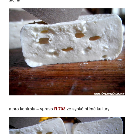
R 703 ZÁKYS
a pro kontrolu – vpravo
R 703
ze sypké přímé kultury