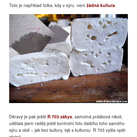
Toto je například fotka, kdy v sýru není
žádná kultura
.
DALŠÍ BEZ KULTURY PRO KONTROLU
Děravý je pak ještě
R 703 zákys
, samotná prášková nikoli,
udělala jsem raději ještě kontrolní foto dalšího toho samého
sýru a obě – jak bez kultury, tqk s kulturou R 703 vyšla opět
stejná