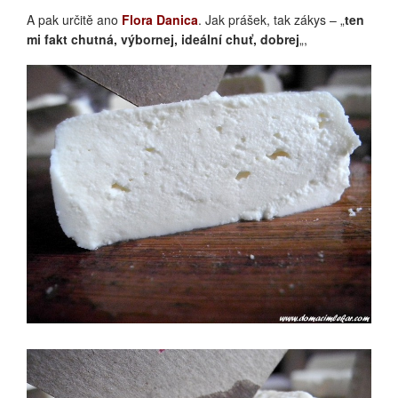
A pak určitě ano
Flora Danica
. Jak prášek, tak zákys – „
ten
mi fakt chutná, výbornej, ideální chuť, dobrej
„,
DANICA PRÁŠEK