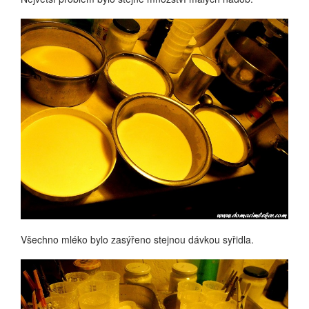
Všechno mléko bylo zasýřeno stejnou dávkou syřidla.