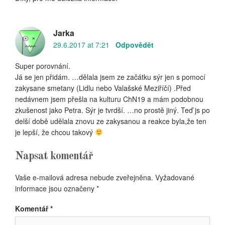
Jarka
29.6.2017 at 7:21
Odpovědět
Super porovnání.
Já se jen přidám. …dělala jsem ze začátku sýr jen s pomocí
zakysane smetany (Lidlu nebo Valašské Meziříčí) .Před
nedávnem jsem přešla na kulturu ChN19 a mám podobnou
zkušenost jako Petra. Sýr je tvrdší. …no prostě jiný. Teď js po
delší době udělala znovu ze zakysanou a reakce byla,že ten
je lepší, že chcou takový
Napsat komentář
Vaše e-mailová adresa nebude zveřejněna.
Vyžadované
informace jsou označeny
*
Komentář
*