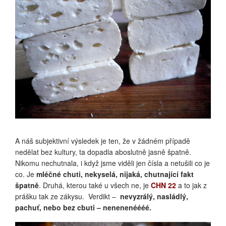
R 703 PRO KONTROLU
A náš subjektivní výsledek je ten, že v žádném případě
nedělat bez kultury, ta dopadla aboslutně jasně špatně.
Nikomu nechutnala, i když jsme viděli jen čísla a netušili co je
co. Je
mléčné chuti, nekyselá, nijaká, chutnající fakt
špatně
. Druhá, kterou také u všech ne, je
CHN 22
a to jak z
prášku tak ze zákysu. Verdikt –
nevyzrálý, nasládlý,
pachuť, nebo bez cbuti – nenenenéééé.