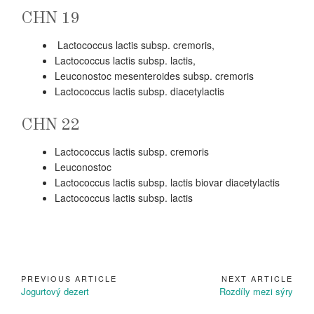
CHN 19
Lactococcus lactis subsp. cremoris,
Lactococcus lactis subsp. lactis,
Leuconostoc mesenteroides subsp. cremoris
Lactococcus lactis subsp. diacetylactis
CHN 22
Lactococcus lactis subsp. cremoris
Leuconostoc
Lactococcus lactis subsp. lactis biovar diacetylactis
Lactococcus lactis subsp. lactis
PREVIOUS ARTICLE
NEXT ARTICLE
Navigace
Previous
Next
Jogurtový dezert
Rozdíly mezi sýry
pro
Article:
Article: