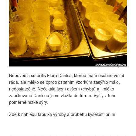
Nepovedla se příliš Flora Danica, kterou mám osobně velmi
ráda, ale mléko se oproti ostatním vzorkům zasýřilo málo,
nedostatečně. Nečekala jsem ovšem (chyba) a i mléko
zaočkované Danicou jsem vložila do forem. Vyšly z toho
poměrně nízké sýry.
Zde k náhledu tabulka výroby a průběhu kyselosti při ní.