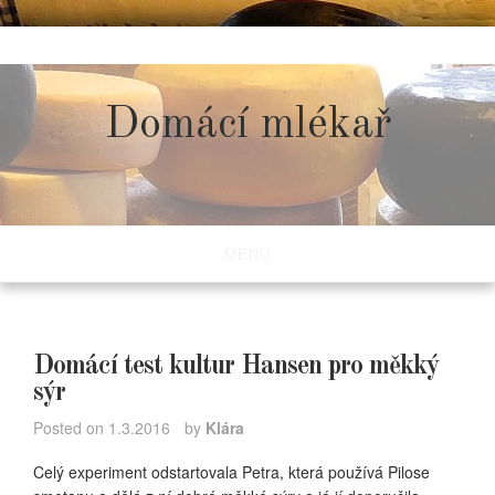
Skip
to
content
Domácí mlékař
MENU
Domácí test kultur Hansen pro měkký
sýr
Posted on
1.3.2016
by
Klára
Celý experiment odstartovala Petra, která používá Pilose