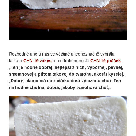
PILOS KYSANÁ LIDL
Rozhodně ano u nás ve většině a jednoznačně vyhrála
kultura
CHN 19 zákys
a na druhém místě
CHN 19 prášek
.
„
Ten je hodně dobrej, nejlepší z nich, Výbornej, pevnej,
smetanovej a přitom takovej do tvarohu, akorát kyselej
„,
„
Dobrý, akorát má na začátku dost výraznou chuť. Ten
mi hodně chutná, dobrá, jakoby tvarohová chuť
„.