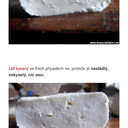
CHN 22 ZÁKYS
Lidl kysaný
ve třech případech ne, protože je
nasládlý,
nekyselý, nic moc
.