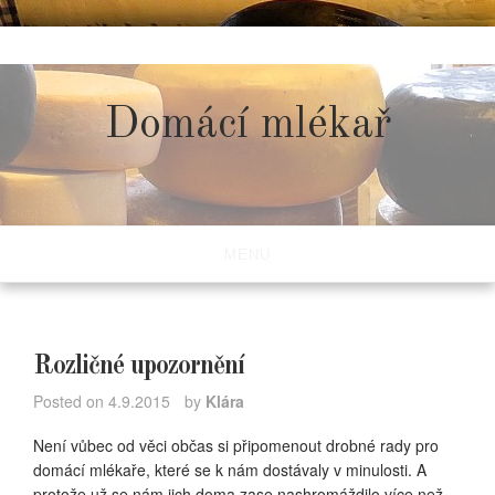
Skip
to
content
Domácí mlékař
MENU
Rozličné upozornění
Posted on
4.9.2015
by
Klára
Není vůbec od věci občas si připomenout drobné rady pro
domácí mlékaře, které se k nám dostávaly v minulosti. A
protože už se nám jich doma zase nashromáždilo více než