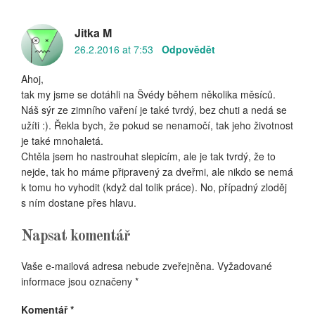
Jitka M
26.2.2016 at 7:53
Odpovědět
Ahoj,
tak my jsme se dotáhli na Švédy během několika měsíců.
Náš sýr ze zimního vaření je také tvrdý, bez chuti a nedá se
užíti :). Řekla bych, že pokud se nenamočí, tak jeho životnost
je také mnohaletá.
Chtěla jsem ho nastrouhat slepicím, ale je tak tvrdý, že to
nejde, tak ho máme připravený za dveřmi, ale nikdo se nemá
k tomu ho vyhodit (když dal tolik práce). No, případný zloděj
s ním dostane přes hlavu.
Napsat komentář
Vaše e-mailová adresa nebude zveřejněna.
Vyžadované
informace jsou označeny
*
Komentář
*