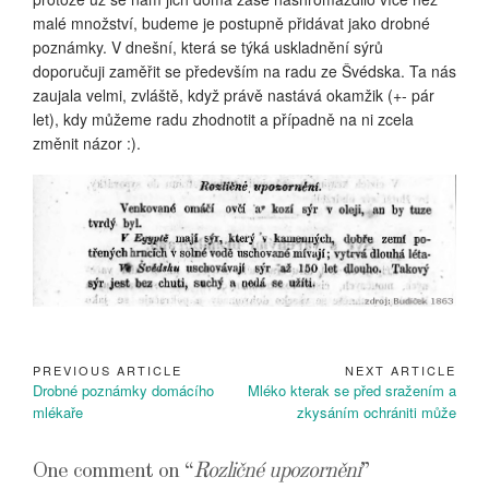
malé množství, budeme je postupně přidávat jako drobné
poznámky. V dnešní, která se týká uskladnění sýrů
doporučuji zaměřit se především na radu ze Švédska. Ta nás
zaujala velmi, zvláště, když právě nastává okamžik (+- pár
let), kdy můžeme radu zhodnotit a případně na ni zcela
změnit názor :).
PREVIOUS ARTICLE
NEXT ARTICLE
Navigace
Previous
Next
Drobné poznámky domácího
Mléko kterak se před sražením a
pro
Article:
Article:
mlékaře
zkysáním ochrániti může
příspěvek
One comment on “
Rozličné upozornění
”