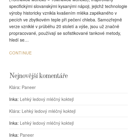
specifickými slovanskými kysanými nápoji, jejichž technologie
výroby historicky vznikla kvašením mléka zapékaného v
pecích ve zbytkovém teple při pečení chleba. Samozřejmě
verze vzniklé v průběhu 20 století a výše, jsou už značně
propracované, používají se sofistikované tankové metody,
hledí se…
CONTINUE
Nejnovější komentáře
Klára
:
Paneer
Inka
:
Lehký ledový mléčný koktejl
Klára
:
Lehký ledový mléčný koktejl
Inka
:
Lehký ledový mléčný koktejl
Inka
:
Paneer