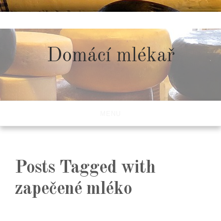
Skip
to
content
Domácí mlékař
MENU
Posts Tagged with
zapečené mléko