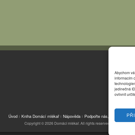
Abychom vám 
informacím o
technologie
jedinečná I
ovlivnit urči
PŘ
Úvod
Kniha Domácí mlékař
Nápověda
Podpořte nás, děkujeme
Copyright © 2026 Domácí mlékař. All rights reserved.