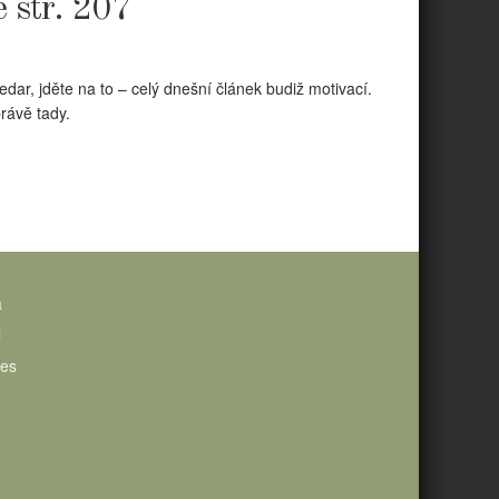
 str. 207
edar, jděte na to – celý dnešní článek budiž motivací.
rávě tady.
a
i
ies