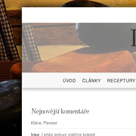
Skip
to
content
ÚVOD
ČLÁNKY
RECEPTURY
Nejnovější komentáře
Klára
:
Paneer
Inka
:
Lehký ledový mléčný koktejl