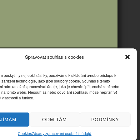
Spravovat souhlas s cookies
poskytli ty nejlepší zážitky, používáme k ukládání a/nebo přístupu k
 zařízení technologie, jako jsou soubory cookie. Souhlas s těmito
mi nám umožní zpracovávat údaje, jako je chování při procházení nebo
D na tomto webu. Nesouhlas nebo odvolání souhlasu může nepříznivě
té vlastnosti a funkce.
IJÍMÁM
ODMÍTÁM
PODMÍNKY
Cookies
Zásady zpracování osobních údajů