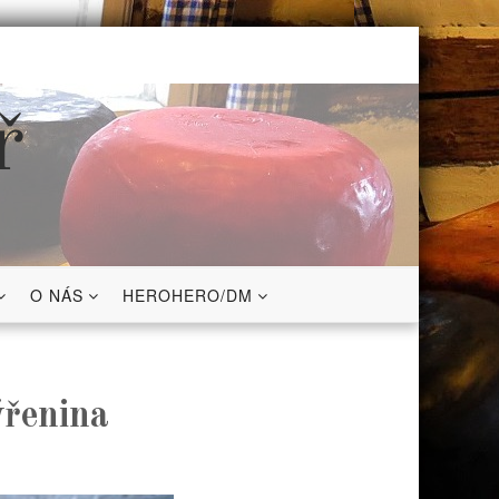
ř
O NÁS
HEROHERO/DM
ýřenina