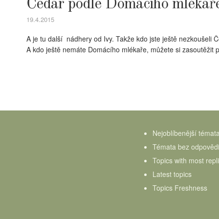
Čedar podle Domácího mlékaře
19.4.2015
A je tu další nádhery od Ivy. Takže kdo jste ještě nezkoušeli Č
A kdo ještě nemáte Domácího mlékaře, můžete si zasoutěžit p
Nejoblíbenější témat
Témata bez odpověd
Topics with most repl
Latest topics
Topics Freshness