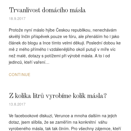
Trvanlivost domácího másla
18.9.2017
Protože nyní máslo hýbe Českou republikou, nenechávám
skvělý Inčin příspěvek pouze ve fóru, ale přenáším ho i jako
článek do blogu a Ince tímto velmi děkuji. Poslední dobou ke
mě z mého přímého i vzdálenějšího okolí putují v míře víc
než malé, dotazy s potížemi při výrobě másla. A to i od
jedinců, kteří vaření…
CONTINUE
Z kolika litrů vyrobíme kolik másla?
13.8.2017
Ve facebookové diskuzi, Verunce a mnoha dalším na jejich
dotaz, jsem slíbila, že se zaměřím na konkrétní váhu
vyrobeného másla, tak tak činím. Pro všechny zájemce, kteří