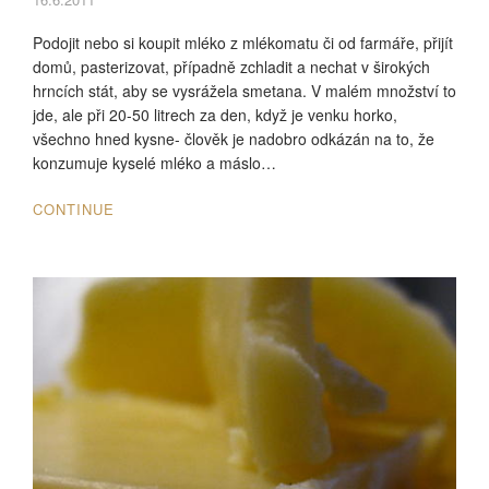
Podojit nebo si koupit mléko z mlékomatu či od farmáře, přijít
domů, pasterizovat, případně zchladit a nechat v širokých
hrncích stát, aby se vysrážela smetana. V malém množství to
jde, ale při 20-50 litrech za den, když je venku horko,
všechno hned kysne- člověk je nadobro odkázán na to, že
konzumuje kyselé mléko a máslo…
CONTINUE