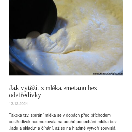
Jak vytěžit z mléka smetanu bez
odstředivky
12.12.2024
Taktika tzv. sbírání mléka se v dobách před příchodem
odstředivek neomezovala na pouhé ponechání mléka bez
„ladu a skladu“ a číhání, až se na hladině vytvoří souvislá