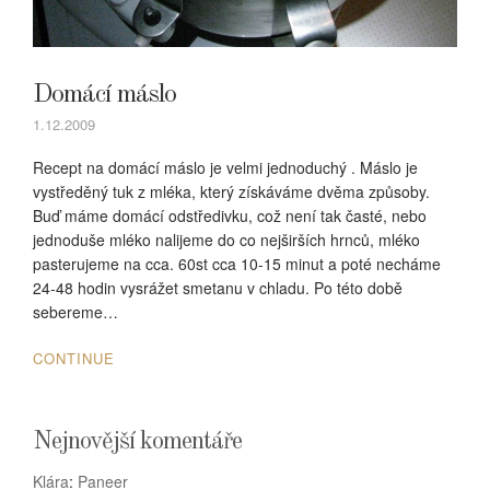
Domácí máslo
1.12.2009
Recept na domácí máslo je velmi jednoduchý . Máslo je
vystředěný tuk z mléka, který získáváme dvěma způsoby.
Buď máme domácí odstředivku, což není tak časté, nebo
jednoduše mléko nalijeme do co nejširších hrnců, mléko
pasterujeme na cca. 60st cca 10-15 minut a poté necháme
24-48 hodin vysrážet smetanu v chladu. Po této době
sebereme…
CONTINUE
Nejnovější komentáře
Klára
:
Paneer