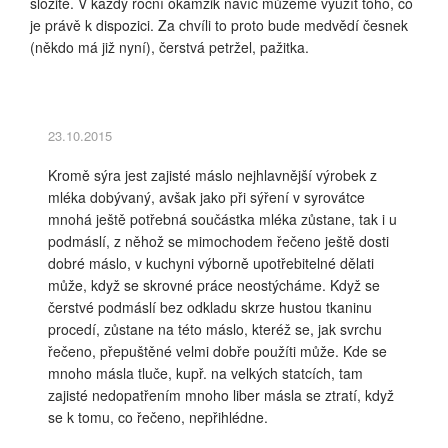
složité. V každý roční okamžik navíc můžeme využít toho, co
je právě k dispozici. Za chvíli to proto bude medvědí česnek
(někdo má již nyní), čerstvá petržel, pažitka.
23.10.2015
Kromě sýra jest zajisté máslo nejhlavnější výrobek z
mléka dobývaný, avšak jako při sýření v syrovátce
mnohá ještě potřebná součástka mléka zůstane, tak i u
podmáslí, z něhož se mimochodem řečeno ještě dosti
dobré máslo, v kuchyni výborně upotřebitelné dělati
může, když se skrovné práce neostýcháme. Když se
čerstvé podmáslí bez odkladu skrze hustou tkaninu
procedí, zůstane na této máslo, kteréž se, jak svrchu
řečeno, přepuštěné velmi dobře použíti může. Kde se
mnoho másla tluče, kupř. na velkých statcích, tam
zajisté nedopatřením mnoho liber másla se ztratí, když
se k tomu, co řečeno, nepřihlédne.