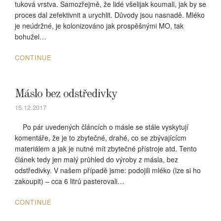
tuková vrstva. Samozřejmě, že lidé všelijak koumali, jak by se
proces dal zefektivnit a urychlit. Důvody jsou nasnadě. Mléko
je neúdržné, je kolonizováno jak prospěšnými MO, tak
bohužel…
CONTINUE
Máslo bez odstředivky
15.12.2017
Po pár uvedených článcích o másle se stále vyskytují
komentáře, že je to zbytečné, drahé, co se zbývajícícm
materiálem a jak je nutné mít zbytečné přístroje atd. Tento
článek tedy jen malý průhled do výroby z másla, bez
odstředivky. V našem případě jsme: podojili mléko (lze si ho
zakoupit) – cca 6 litrů pasterovali…
CONTINUE