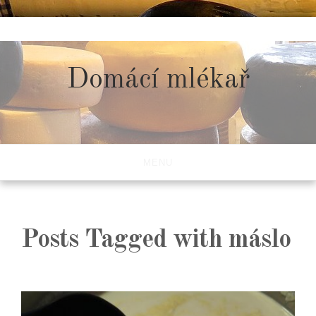
Skip
to
content
Domácí mlékař
MENU
Posts Tagged with máslo