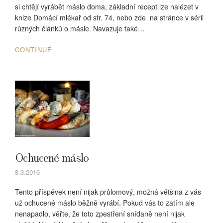
si chtějí vyrábět máslo doma, základní recept lze nalézet v
knize Domácí mlékař od str. 74, nebo zde na stránce v sérii
různých článků o másle. Navazuje také…
CONTINUE
Ochucené máslo
8.3.2016
Tento příspěvek není nijak průlomový, možná většina z vás
už ochucené máslo běžně vyrábí. Pokud vás to zatím ale
nenapadlo, věřte, že toto zpestření snídaně není nijak