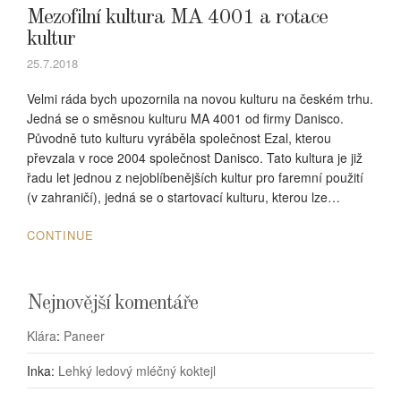
Mezofilní kultura MA 4001 a rotace
kultur
25.7.2018
Velmi ráda bych upozornila na novou kulturu na českém trhu.
Jedná se o směsnou kulturu MA 4001 od firmy Danisco.
Původně tuto kulturu vyráběla společnost Ezal, kterou
převzala v roce 2004 společnost Danisco. Tato kultura je již
řadu let jednou z nejoblíbenějších kultur pro faremní použití
(v zahraničí), jedná se o startovací kulturu, kterou lze…
CONTINUE
Nejnovější komentáře
Klára
:
Paneer
Inka
:
Lehký ledový mléčný koktejl