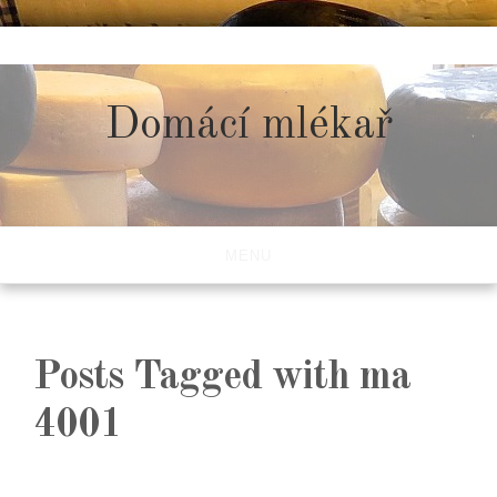
Skip
to
content
Domácí mlékař
MENU
Posts Tagged with ma
4001