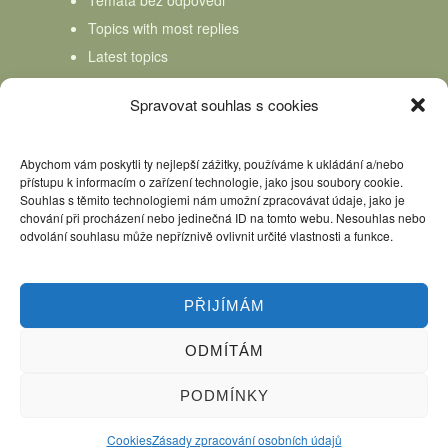
Topics with most replies
Latest topics
Topics Freshness
Spravovat souhlas s cookies
Abychom vám poskytli ty nejlepší zážitky, používáme k ukládání a/nebo
přístupu k informacím o zařízení technologie, jako jsou soubory cookie.
Souhlas s těmito technologiemi nám umožní zpracovávat údaje, jako je
chování při procházení nebo jedinečná ID na tomto webu. Nesouhlas nebo
odvolání souhlasu může nepříznivě ovlivnit určité vlastnosti a funkce.
PŘIJÍMÁM
ODMÍTÁM
Úvod
Kniha Domácí mlékař
Nápověda
Podpořte nás, děkujeme
PODMÍNKY
Copyright © 2026 Domácí mlékař. All rights reserved.
Cookies
Zásady zpracování osobních údajů