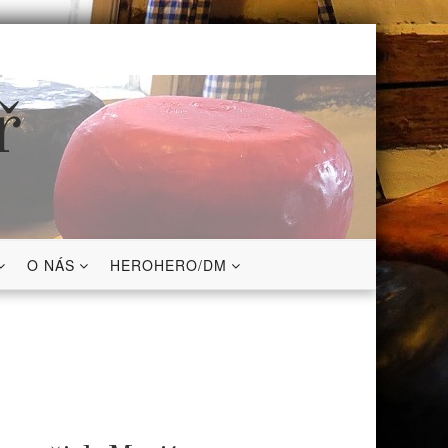
ř
O NÁS
HEROHERO/DM