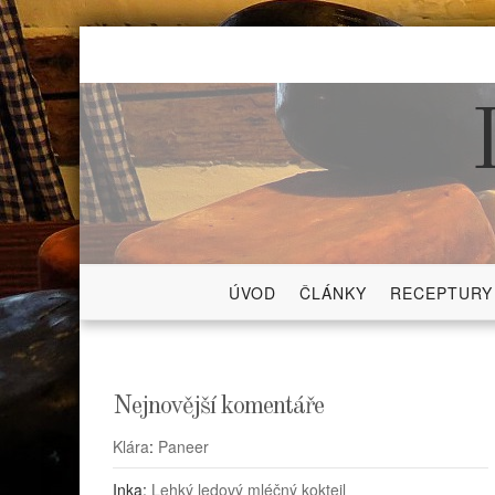
Skip
to
content
ÚVOD
ČLÁNKY
RECEPTURY
Nejnovější komentáře
Klára
:
Paneer
Inka
:
Lehký ledový mléčný koktejl