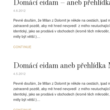
Domácí eidam – aneb přehlídka
4.6.2012
Pevně doufám, že Milan z Dolomit je někde na cestách, ipad m
zatraceně pozdě, aby mě hned nevyvedl z mého neutuchajíc
identický, jako se prodává v obchodech (kromě těch mikrodě
měly být větší:)…
CONTINUE
Domácí eidam aneb přehlídka 
4.5.2012
Pevně doufám, že Milan z Dolomit je někde na cestách, ipad m
zatraceně pozdě, aby mě hned nevyvedl z mého neutuchajíc
identický, jako se prodává v obchodech (kromě těch mikrodě
měly být větší:)…
CONTINUE