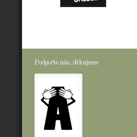
E-
SHOPTOMSCHEESE
Podpořte nás, děkujeme