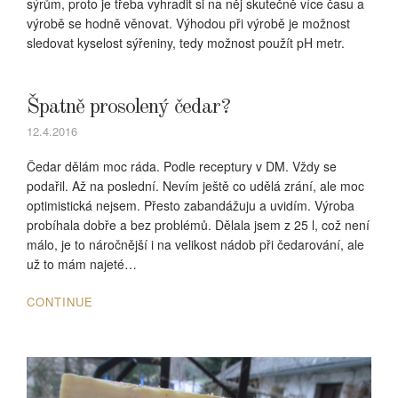
sýrům, proto je třeba vyhradit si na něj skutečně více času a
výrobě se hodně věnovat. Výhodou při výrobě je možnost
sledovat kyselost sýřeniny, tedy možnost použít pH metr.
Špatně prosolený čedar?
12.4.2016
Čedar dělám moc ráda. Podle receptury v DM. Vždy se
podařil. Až na poslední. Nevím ještě co udělá zrání, ale moc
optimistická nejsem. Přesto zabandážuju a uvidím. Výroba
probíhala dobře a bez problémů. Dělala jsem z 25 l, což není
málo, je to náročnější i na velikost nádob při čedarování, ale
už to mám najeté…
CONTINUE