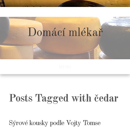
Skip
to
content
Domácí mlékař
MENU
Posts Tagged with čedar
Sýrové kousky podle Vojty Tomse