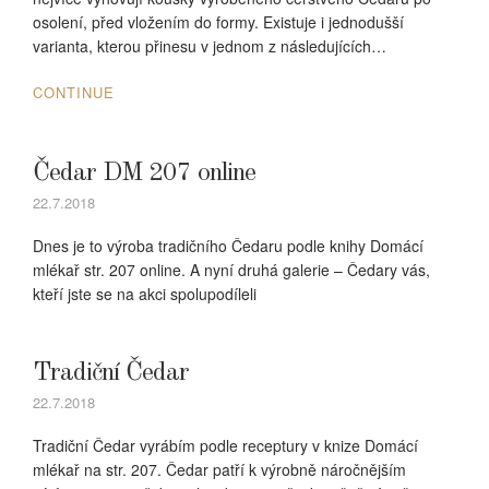
osolení, před vložením do formy. Existuje i jednodušší
varianta, kterou přinesu v jednom z následujících…
CONTINUE
Čedar DM 207 online
22.7.2018
Dnes je to výroba tradičního Čedaru podle knihy Domácí
mlékař str. 207 online. A nyní druhá galerie – Čedary vás,
kteří jste se na akci spolupodíleli
Tradiční Čedar
22.7.2018
Tradiční Čedar vyrábím podle receptury v knize Domácí
mlékař na str. 207. Čedar patří k výrobně náročnějším