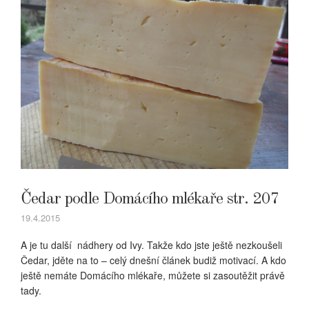
Čedar podle Domácího mlékaře str. 207
19.4.2015
A je tu další nádhery od Ivy. Takže kdo jste ještě nezkoušeli
Čedar, jděte na to – celý dnešní článek budiž motivací. A kdo
ještě nemáte Domácího mlékaře, můžete si zasoutěžit právě
tady.