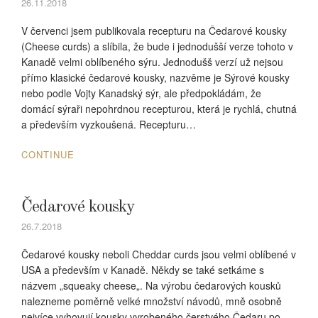
26.11.2018
V červenci jsem publikovala recepturu na Čedarové kousky
(Cheese curds) a slíbila, že bude i jednodušší verze tohoto v
Kanadě velmi oblíbeného sýru. Jednodušš verzí už nejsou
přímo klasické čedarové kousky, nazvěme je Sýrové kousky
nebo podle Vojty Kanadský sýr, ale předpokládám, že
domácí sýraři nepohrdnou recepturou, která je rychlá, chutná
a především vyzkoušená. Recepturu…
CONTINUE
Čedarové kousky
26.7.2018
Čedarové kousky neboli Cheddar curds jsou velmi oblíbené v
USA a především v Kanadě. Někdy se také setkáme s
názvem „squeaky cheese„. Na výrobu čedarových kousků
nalezneme poměrně velké množství návodů, mně osobně
nejvíce vyhovují kousky vyrobeného čerstvého Čedaru po