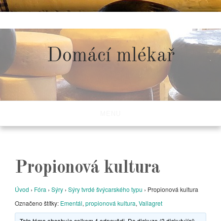
Skip
to
content
Domácí mlékař
MENU
Propionová kultura
Úvod
›
Fóra
›
Sýry
›
Sýry tvrdé švýcarského typu
›
Propionová kultura
Označeno štítky:
Ementál
,
propionová kultura
,
Vallagret
Toto téma obsahuje celkem 4 odpovědi. Do diskuze (3 diskutující)