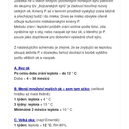
Zdaleka ne u všech tvrdých/ polotvrdých horských sýrů patřících
do skupiny tzv. „švýcarských sýrů“ je žádoucí bouřlivý rozvoj
velkých ok. Kmeny P. se v tamním prostředí vyskytují zcela běžně
a přecházejí tudíž i do mléka. Dnes se mléko obvykle cíleně
očkuje kulturními mlékárenskými kmeny P.
Metodu zrání / teplotní průběh zrání volíme podle toho, zda
vyrábíme sýr s oky, nebo naopak sýr bez ok, u kterého je P.
pouze jako doplňkové pro dotvoření výsledné chuti sýru.
Z následujícího schématu je zřejmé, že se zvyšující se teplotou
stoupá aktivita P. v důsledku čehož dochází k tvorbě vyššího
počtu větších ok a naopak.
A. Bez ok
Po celou dobu zrání teplota
=
do 12 ° C
Doba =
4 – 36 měsíců
B. Menší množství malých ok = sem tam očko:
(velikost
hrášku až malá třešně):
1 týden: teplota =
4 ° C
3 týdny: teplota =
15 ° C
Minimálně 2 měsíce teplota =
10 ° C
C. Velká oka:
(např.Ementál):
1 týden:
teplota =
12 °C
, RH 80%