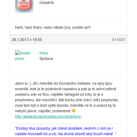
Účastník
Haló, haló Kláro, nebo někdo jiný, ozvěte se!!!
26.1.2017 v 19:55
#14325
Klára
Správce
Jsem tu :). Jiří, mrkněte do Domácího mlékaře, na sýry typu
ementál, kde je to podrobně napsáno a pak je to velmi pěkně
uvedeno zde ve fóru, najděte Vallagret od Inky, to je s
propionkou, ale mezofilní. Má trochu jiné zrání, totiž propionka,
musí tam být o dost vyšší teplota, mrkněte na to a pokud by to
nebylo jasné, napište, probereme
http://www.domacimlekar.com/receptury/
"Existují dva způsoby, jak získat dostatek: Jedním z nich je i
nadále hromadit víc a víc. Na druhé straně stojí toužit méně. "