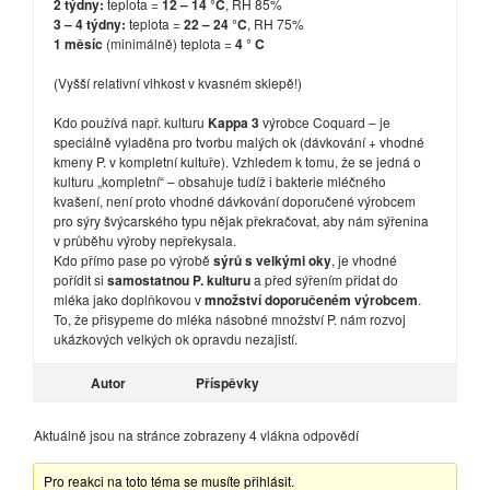
2 týdny:
teplota =
12 – 14 °C
, RH 85%
3 – 4 týdny:
teplota =
22 – 24 °C
, RH 75%
1 měsíc
(minimálně) teplota =
4 ° C
(Vyšší relativní vlhkost v kvasném sklepě!)
Kdo používá např. kulturu
Kappa 3
výrobce Coquard – je
speciálně vyladěna pro tvorbu malých ok (dávkování + vhodné
kmeny P. v kompletní kultuře). Vzhledem k tomu, že se jedná o
kulturu „kompletní“ – obsahuje tudíž i bakterie mléčného
kvašení, není proto vhodné dávkování doporučené výrobcem
pro sýry švýcarského typu nějak překračovat, aby nám sýřenina
v průběhu výroby nepřekysala.
Kdo přímo pase po výrobě
sýrů s velkými oky
, je vhodné
pořídit si
samostatnou P. kulturu
a před sýřením přidat do
mléka jako doplňkovou v
množství doporučeném výrobcem
.
To, že přisypeme do mléka násobné množství P. nám rozvoj
ukázkových velkých ok opravdu nezajistí.
Autor
Příspěvky
Aktuálně jsou na stránce zobrazeny 4 vlákna odpovědí
Pro reakci na toto téma se musíte přihlásit.