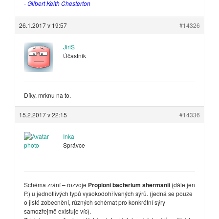
- Gilbert Keith Chesterton
26.1.2017 v 19:57
#14326
JiriS
Účastník
Díky, mrknu na to.
15.2.2017 v 22:15
#14336
Inka
Správce
Schéma zrání – rozvoje
Propioni bacterium shermanii
(dále jen
P.) u jednotlivých typů vysokodohřívaných sýrů. (jedná se pouze
o jisté zobecnění, různých schémat pro konkrétní sýry
samozřejmě existuje víc).