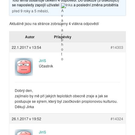
se naposledy zapojil uživatel
Inka
a poslední změna proběhla
před 9 roky a 5 měsíci
.
Aktuálně jsou na stránce zobrazeny 4 vlákna odpovědí
Autor
Příspěvky
22.1.2017 v 13:54
#14303
JiriS
Účastník
Dobrý den,
zajímalo by mě při jakých teplotách obecně zraje a jak se
postupuje se sýrem, který byl zaočkován propionovou kulturou.
Děkuji Jirka
26.1.2017 v 19:52
#14324
JiriS