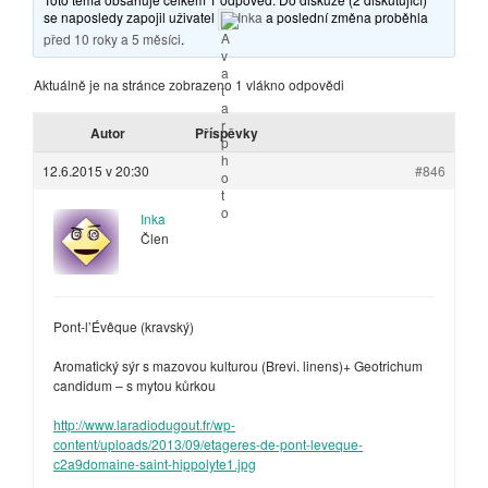
se naposledy zapojil uživatel
Inka
a poslední změna proběhla
před 10 roky a 5 měsíci
.
Aktuálně je na stránce zobrazeno 1 vlákno odpovědi
Autor
Příspěvky
12.6.2015 v 20:30
#846
Inka
Člen
Pont-l’Évêque (kravský)
Aromatický sýr s mazovou kulturou (Brevi. linens)+ Geotrichum
candidum – s mytou kůrkou
http://www.laradiodugout.fr/wp-
content/uploads/2013/09/etageres-de-pont-leveque-
c2a9domaine-saint-hippolyte1.jpg