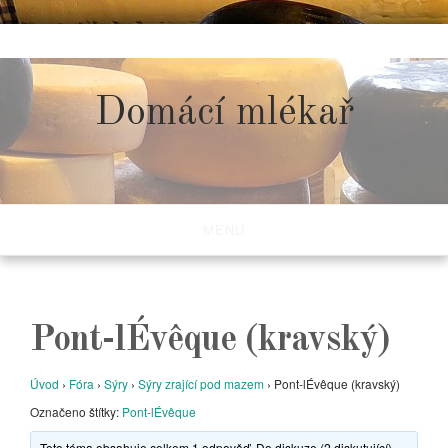
Skip
to
content
Domácí mlékař
MENU
Pont-lÉvêque (kravský)
Úvod
›
Fóra
›
Sýry
›
Sýry zrající pod mazem
›
Pont-lÉvêque (kravský)
Označeno štítky:
Pont-lÉvêque
Toto téma obsahuje celkem 1 odpověď. Do diskuze (2 diskutující)