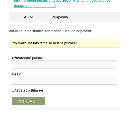
http://lalaiteriedeparis.blogspot.nl/2016/03/pont-leveque-pave-
dauge-une-journee-la.html
Autor
Příspěvky
Aktuálně je na stránce zobrazeno 1 vlákno odpovědi
Pro reakci na toto téma se musíte přihlásit.
Uživatelské jméno:
Heslo:
Zůstat přihlášen
PŘIHLÁSIT