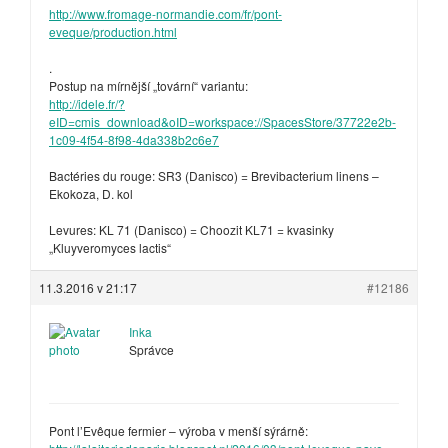
http://www.fromage-normandie.com/fr/pont-
eveque/production.html
.
Postup na mírnější „tovární“ variantu:
http://idele.fr/?
eID=cmis_download&oID=workspace://SpacesStore/37722e2b-
1c09-4f54-8f98-4da338b2c6e7
Bactéries du rouge: SR3 (Danisco) = Brevibacterium linens –
Ekokoza, D. kol
Levures: KL 71 (Danisco) = Choozit KL71 = kvasinky
„Kluyveromyces lactis“
11.3.2016 v 21:17
#12186
Inka
Správce
Pont l’Evêque fermier – výroba v menší sýrárně: