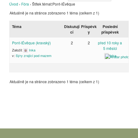
Úvod
›
Fóra
›
Štítek témat:Pont-lÉvêque
Aktuálně je na stránce zobrazeno 1 téma (celkem z 1)
Téma
Diskutují
Příspěvk
Poslední
cí
y
příspěvek
Pont-lÉvêque (kravský)
2
2
před 10 roky a
5 měsíci
Založil:
Inka
Inka
v:
Sýry zrající pod mazem
Aktuálně je na stránce zobrazeno 1 téma (celkem z 1)