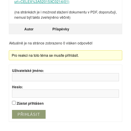
uri=CELEX%3A52015XC0214(01)
(na stránkách je i možnost stažení dokumentu v PDF, doporučuji,
nemusí být takto zveřejněno věčně)
Autor
Příspěvky
Aktuálně je na stránce zobrazeno 0 vláken odpovědí
Pro reakci na toto téma se musíte přihlásit.
Uživatelské jméno:
Heslo:
Zůstat přihlášen
PŘIHLÁSIT