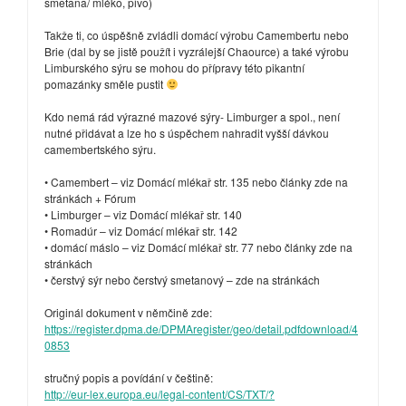
smetana/ mléko, pivo)
Takže ti, co úspěšně zvládli domácí výrobu Camembertu nebo
Brie (dal by se jistě použít i vyzrálejší Chaource) a také výrobu
Limburského sýru se mohou do přípravy této pikantní
pomazánky směle pustit
Kdo nemá rád výrazné mazové sýry- Limburger a spol., není
nutné přidávat a lze ho s úspěchem nahradit vyšší dávkou
camembertského sýru.
• Camembert – viz Domácí mlékař str. 135 nebo články zde na
stránkách + Fórum
• Limburger – viz Domácí mlékař str. 140
• Romadúr – viz Domácí mlékař str. 142
• domácí máslo – viz Domácí mlékař str. 77 nebo články zde na
stránkách
• čerstvý sýr nebo čerstvý smetanový – zde na stránkách
Originál dokument v němčině zde:
https://register.dpma.de/DPMAregister/geo/detail.pdfdownload/4
0853
stručný popis a povídání v češtině:
http://eur-lex.europa.eu/legal-content/CS/TXT/?