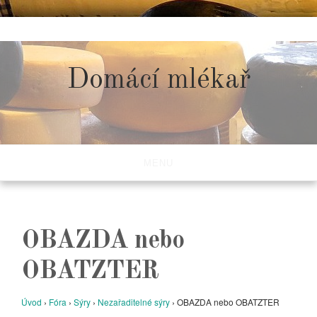
Skip
to
content
Domácí mlékař
MENU
OBAZDA nebo
OBATZTER
Úvod
›
Fóra
›
Sýry
›
Nezařaditelné sýry
›
OBAZDA nebo OBATZTER