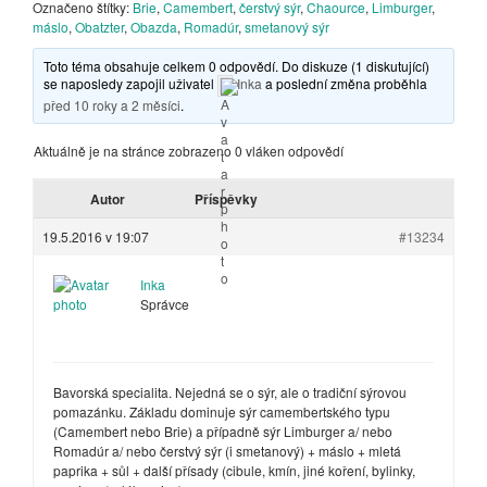
Označeno štítky:
Brie
,
Camembert
,
čerstvý sýr
,
Chaource
,
Limburger
,
máslo
,
Obatzter
,
Obazda
,
Romadúr
,
smetanový sýr
Toto téma obsahuje celkem 0 odpovědí. Do diskuze (1 diskutující)
se naposledy zapojil uživatel
Inka
a poslední změna proběhla
před 10 roky a 2 měsíci
.
Aktuálně je na stránce zobrazeno 0 vláken odpovědí
Autor
Příspěvky
19.5.2016 v 19:07
#13234
Inka
Správce
Bavorská specialita. Nejedná se o sýr, ale o tradiční sýrovou
pomazánku. Základu dominuje sýr camembertského typu
(Camembert nebo Brie) a případně sýr Limburger a/ nebo
Romadúr a/ nebo čerstvý sýr (i smetanový) + máslo + mletá
paprika + sůl + další přísady (cibule, kmín, jiné koření, bylinky,