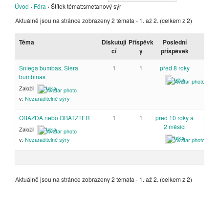
Úvod
›
Fóra
›
Štítek témat:smetanový sýr
Aktuálně jsou na stránce zobrazeny 2 témata - 1. až 2. (celkem z 2)
Téma
Diskutují
Příspěvk
Poslední
cí
y
příspěvek
Sniega bumbas, Siera
1
1
před 8 roky
bumbinas
Inka
Založil:
Inka
v:
Nezařaditelné sýry
OBAZDA nebo OBATZTER
1
1
před 10 roky a
2 měsíci
Založil:
Inka
Inka
v:
Nezařaditelné sýry
Aktuálně jsou na stránce zobrazeny 2 témata - 1. až 2. (celkem z 2)