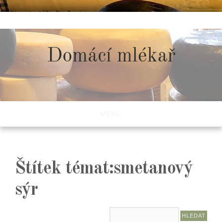
Skip
to
content
Domácí mlékař
MENU
Štítek témat:smetanový
sýr