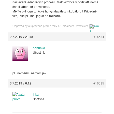
nastavení jednotlivých procesů. Malovýrobce v podstatě nemá
šanci laboratoř provozovat.
Měříte pH jogurtu, když ho vyndaváte z inkubátoru? Případně
víte, jaké pH měl jogurt při rozboru?
Odpověď byla upravena před 7 roky a 1 měsícem uživatelem
Inka
.
2.7.2019 v 21:48
#16534
benunka
Účastník
pH neměřím, nemám jak
3.7.2019 v 6:12
#16535
Inka
Správce