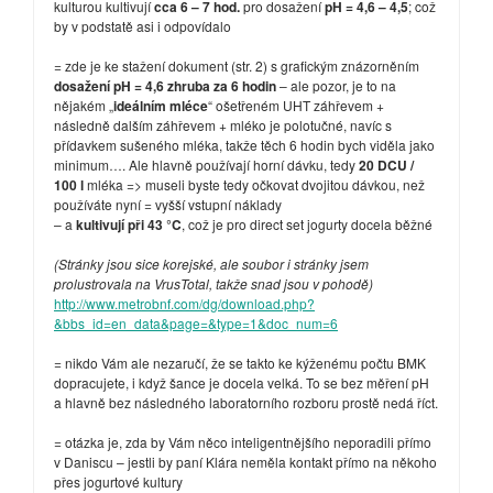
kulturou kultivují
cca 6 – 7 hod.
pro dosažení
pH = 4,6 – 4,5
; což
by v podstatě asi i odpovídalo
= zde je ke stažení dokument (str. 2) s grafickým znázorněním
dosažení pH = 4,6 zhruba za 6 hodin
– ale pozor, je to na
nějakém „
ideálním mléce
“ ošetřeném UHT záhřevem +
následně dalším záhřevem + mléko je polotučné, navíc s
přídavkem sušeného mléka, takže těch 6 hodin bych viděla jako
minimum…. Ale hlavně používají horní dávku, tedy
20 DCU /
100 l
mléka => museli byste tedy očkovat dvojitou dávkou, než
používáte nyní = vyšší vstupní náklady
– a
kultivují při 43 °C
, což je pro direct set jogurty docela běžné
(Stránky jsou sice korejské, ale soubor i stránky jsem
prolustrovala na VrusTotal, takže snad jsou v pohodě)
http://www.metrobnf.com/dg/download.php?
&bbs_id=en_data&page=&type=1&doc_num=6
= nikdo Vám ale nezaručí, že se takto ke kýženému počtu BMK
dopracujete, i když šance je docela velká. To se bez měření pH
a hlavně bez následného laboratorního rozboru prostě nedá říct.
= otázka je, zda by Vám něco inteligentnějšího neporadili přímo
v Daniscu – jestli by paní Klára neměla kontakt přímo na někoho
přes jogurtové kultury