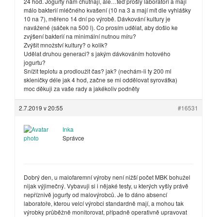
24 hod. Jogurty nám chutnají, ale…teď prošly laboratoří a mají
málo bakterií mléčného kvašení (10 na 3 a mají mít dle vyhlášky
10 na 7), měřeno 14 dní po výrobě. Dávkování kultury je
navážené (sáček na 500 l). Co prosím udělat, aby došlo ke
zvýšení bakterií na minimální nutnou míru?
Zvýšit množství kultury? o kolik?
Udělat druhou generaci? s jakým dávkováním hotového
jogurtu?
Snížit teplotu a prodloužit čas? jak? (nechám-li ty 200 ml
skleničky déle jak 4 hod, začne se mi oddělovat syrovátka)
moc děkuji za vaše rady a jakékoliv podněty
2.7.2019 v 20:55
#16531
Inka
Správce
Dobrý den, u malofaremní výroby není nižší počet MBK bohužel
nijak výjimečný. Vybavuji si i nějaké testy, u kterých vyšly právě
nepříznivě jogurty od malovýrobců. Je to dáno absencí
laboratoře, kterou velcí výrobci standardně mají, a mohou tak
výrobky průběžně monitorovat, případně operativně upravovat