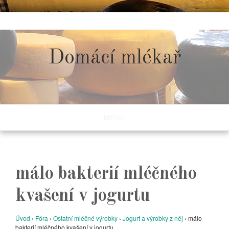
Skip
to
content
Domácí mlékař
MENU
málo bakterií mléčného
kvašení v jogurtu
Úvod
›
Fóra
›
Ostatní mléčné výrobky
›
Jogurt a výrobky z něj
›
málo
bakterií mléčného kvašení v jogurtu