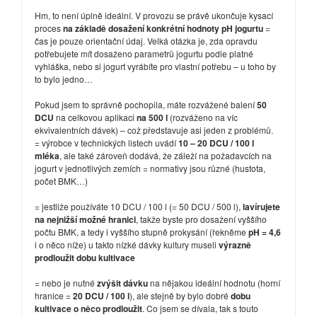
Hm, to není úplně ideální. V provozu se právě ukončuje kysací
proces
na základě dosažení konkrétní hodnoty pH jogurtu
=
čas je pouze orientační údaj. Velká otázka je, zda opravdu
potřebujete mít dosaženo parametrů jogurtu podle platné
vyhláška, nebo si jogurt vyrábíte pro vlastní potřebu – u toho by
to bylo jedno…
Pokud jsem to správně pochopila, máte rozvážené balení
50
DCU
na celkovou aplikaci
na 500 l
(rozváženo na víc
ekvivalentních dávek) – což představuje asi jeden z problémů.
= výrobce v technických listech uvádí
10 – 20 DCU / 100 l
mléka
, ale také zároveň dodává, že záleží na požadavcích na
jogurt v jednotlivých zemích = normativy jsou různé (hustota,
počet BMK…)
= jestliže používáte 10 DCU / 100 l (= 50 DCU / 500 l),
lavírujete
na nejnižší možné hranici
, takže byste pro dosažení vyššího
počtu BMK, a tedy i vyššího stupně prokysání (řekněme
pH = 4,6
i o něco níže) u takto nízké dávky kultury museli
výrazně
prodloužit dobu kultivace
= nebo je nutné
zvýšit dávku
na nějakou ideální hodnotu (horní
hranice =
20 DCU / 100 l
), ale stejně by bylo dobré
dobu
kultivace o něco prodloužit
. Co jsem se dívala, tak s touto