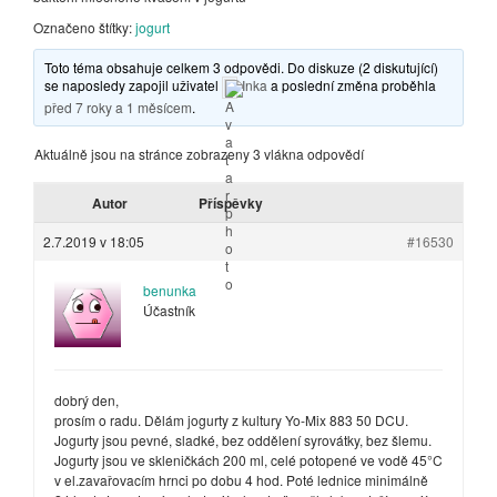
Označeno štítky:
jogurt
Toto téma obsahuje celkem 3 odpovědi. Do diskuze (2 diskutující)
se naposledy zapojil uživatel
Inka
a poslední změna proběhla
před 7 roky a 1 měsícem
.
Aktuálně jsou na stránce zobrazeny 3 vlákna odpovědí
Autor
Příspěvky
2.7.2019 v 18:05
#16530
benunka
Účastník
dobrý den,
prosím o radu. Dělám jogurty z kultury Yo-Mix 883 50 DCU.
Jogurty jsou pevné, sladké, bez oddělení syrovátky, bez šlemu.
Jogurty jsou ve skleničkách 200 ml, celé potopené ve vodě 45°C
v el.zavařovacím hrnci po dobu 4 hod. Poté lednice minimálně