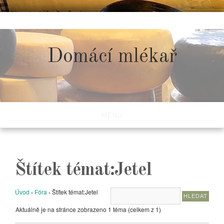
Skip
to
content
Domácí mlékař
MENU
Štítek témat:Jetel
Úvod
›
Fóra
›
Štítek témat:Jetel
Aktuálně je na stránce zobrazeno 1 téma (celkem z 1)