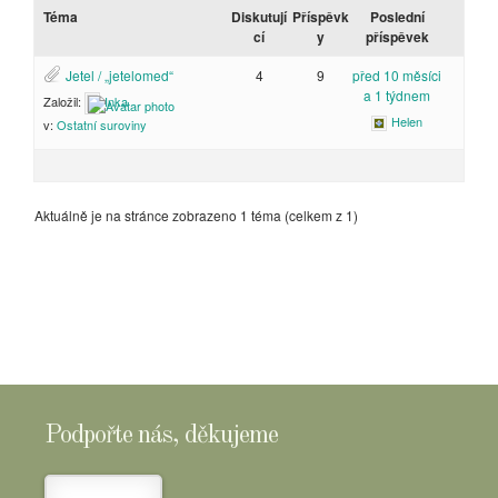
Téma
Diskutují
Příspěvk
Poslední
cí
y
příspěvek
Jetel / „jetelomed“
4
9
před 10 měsíci
a 1 týdnem
Založil:
Inka
Helen
v:
Ostatní suroviny
Aktuálně je na stránce zobrazeno 1 téma (celkem z 1)
Podpořte nás, děkujeme