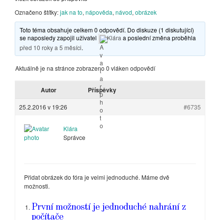
Označeno štítky:
jak na to
,
nápověda
,
návod
,
obrázek
Toto téma obsahuje celkem 0 odpovědí. Do diskuze (1 diskutující)
se naposledy zapojil uživatel
Klára
a poslední změna proběhla
před 10 roky a 5 měsíci
.
Aktuálně je na stránce zobrazeno 0 vláken odpovědí
Autor
Příspěvky
25.2.2016 v 19:26
#6735
Klára
Správce
Přidat obrázek do fóra je velmi jednoduché. Máme dvě
možnosti.
První možností je jednoduché nahrání z
počítače