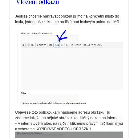
Vložení odkazu
Jestliže chceme nahrávat obrázek přímo na konkrétní místo do
textu, jednoduše klikneme na liště nad textovým polem na IMG
Objeví se toto políčko, kam napíšeme adresu obrázku. Tu
získáme tak, že na nějaký obrázek, umístěný někde na internetu
– v internetovém albu, na rajčeti, klikneme pravým tlačítkem myši
a vybereme KOPÍROVAT ADRESU OBRÁZKU.