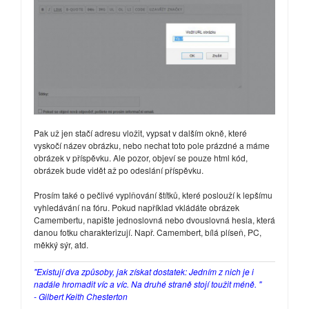
Pak už jen stačí adresu vložit, vypsat v dalším okně, které
vyskočí název obrázku, nebo nechat toto pole prázdné a máme
obrázek v příspěvku. Ale pozor, objeví se pouze html kód,
obrázek bude vidět až po odeslání příspěvku.
Prosím také o pečlivé vyplňování štítků, které poslouží k lepšímu
vyhledávání na fóru. Pokud například vkládáte obrázek
Camembertu, napište jednoslovná nebo dvouslovná hesla, která
danou fotku charakterizují. Např. Camembert, bílá plíseň, PC,
měkký sýr, atd.
"Existují dva způsoby, jak získat dostatek: Jedním z nich je i
nadále hromadit víc a víc. Na druhé straně stojí toužit méně. "
- Gilbert Keith Chesterton