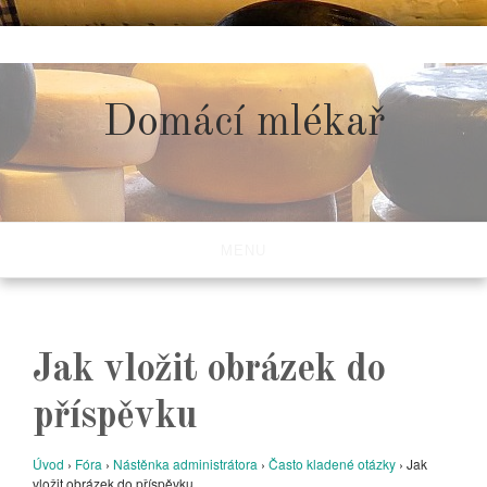
Skip
to
content
Domácí mlékař
MENU
Jak vložit obrázek do
příspěvku
Úvod
›
Fóra
›
Nástěnka administrátora
›
Často kladené otázky
›
Jak
vložit obrázek do příspěvku