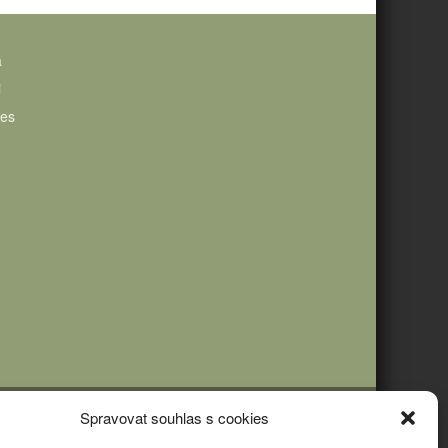
a
i
ies
Spravovat souhlas s cookies