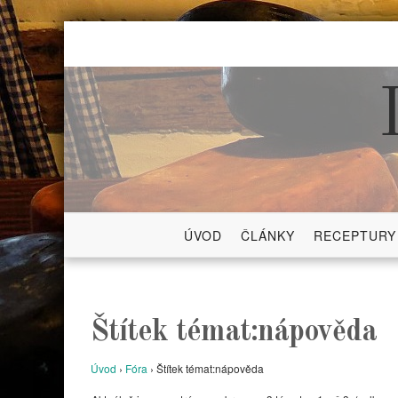
Skip
to
content
ÚVOD
ČLÁNKY
RECEPTURY
Štítek témat:nápověda
Úvod
›
Fóra
›
Štítek témat:nápověda