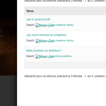
Aktuálně jsou na stránce zobrazeny 3 témata - 1. až 3. (celkem 
Téma
Jak si upravit profil
Založil:
Klára
v:
Často kladené otázky
Jak vložit obrázek do příspěvku
Založil:
Klára
v:
Často kladené otázky
Máte problém se stránkou?
Založil:
Klára
v:
Technické problémy
Aktuálně jsou na stránce zobrazeny 3 témata - 1. až 3. (celkem 