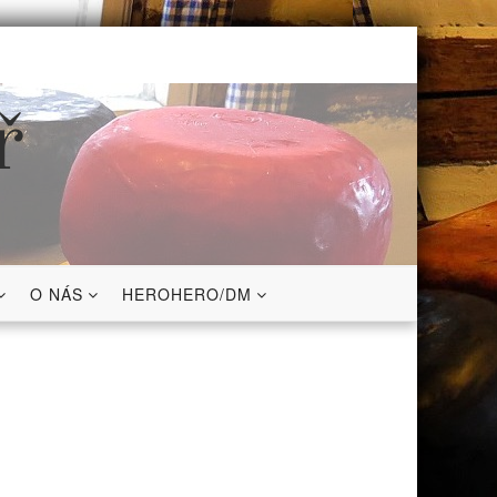
ř
O NÁS
HEROHERO/DM