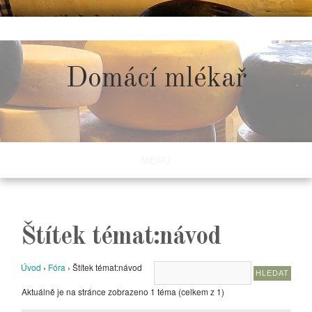
Skip
to
content
Domácí mlékař
MENU
Štítek témat:návod
Úvod
›
Fóra
›
Štítek témat:návod
Aktuálně je na stránce zobrazeno 1 téma (celkem z 1)