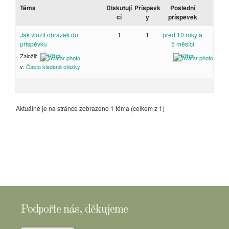
Téma
Diskutují
Příspěvk
Poslední
cí
y
příspěvek
Jak vložit obrázek do
1
1
před 10 roky a
příspěvku
5 měsíci
Založil:
Klára
Klára
v:
Často kladené otázky
Aktuálně je na stránce zobrazeno 1 téma (celkem z 1)
Podpořte nás, děkujeme