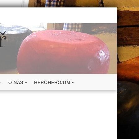
ř
O NÁS
HEROHERO/DM