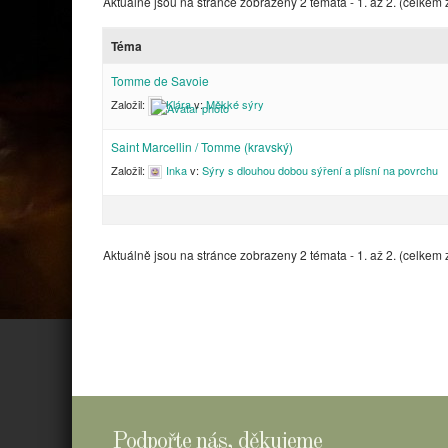
Aktuálně jsou na stránce zobrazeny 2 témata - 1. až 2. (celkem 
Téma
Tomme de Savoie
Založil:
Klára
v:
Měkké sýry
Saint Marcellin / Tomme (kravský)
Založil:
Inka
v:
Sýry s dlouhou dobou sýření a plísní na povrchu
Aktuálně jsou na stránce zobrazeny 2 témata - 1. až 2. (celkem 
Podpořte nás, děkujeme