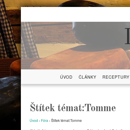
Skip
to
content
ÚVOD
ČLÁNKY
RECEPTURY
Štítek témat:Tomme
Úvod
›
Fóra
›
Štítek témat:Tomme