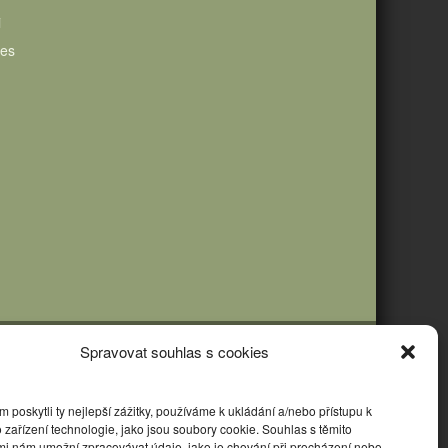
i
ies
Spravovat souhlas s cookies
poskytli ty nejlepší zážitky, používáme k ukládání a/nebo přístupu k
 zařízení technologie, jako jsou soubory cookie. Souhlas s těmito
mi nám umožní zpracovávat údaje, jako je chování při procházení nebo