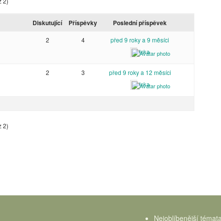
z 2)
Diskutující
Příspěvky
Poslední příspěvek
2
4
před 9 roky a 9 měsíci
Inka
2
3
před 9 roky a 12 měsíci
Inka
z 2)
Nejoblíbenější témat