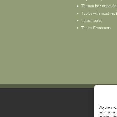
Témata bez odpověd
Topics with most repl
Latest topics
Topics Freshness
Abychom vám 
informacím o
technologie