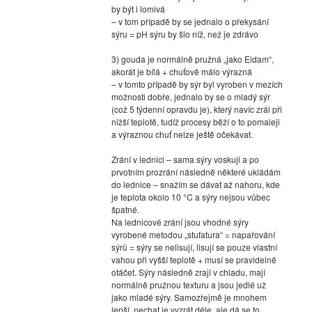
by být i lomivá
– v tom případě by se jednalo o překysání
sýru = pH sýru by šlo níž, než je zdrávo
3) gouda je normálně pružná „jako Eidam“,
akorát je bílá + chuťově málo výrazná
– v tomto případě by sýr byl vyroben v mezích
možnosti dobře, jednalo by se o mladý sýr
(což 5 týdenní opravdu je), který navíc zrál při
nižší teplotě, tudíž procesy běží o to pomaleji
a výraznou chuť nelze ještě očekávat.
Zrání v lednici – sama sýry voskuji a po
prvotním prozrání následně některé ukládám
do lednice – snažím se dávat až nahoru, kde
je teplota okolo 10 °C a sýry nejsou vůbec
špatné.
Na lednicové zrání jsou vhodné sýry
vyrobené metodou „stufatura“ = napařování
sýrů = sýry se nelisují, lisují se pouze vlastní
vahou při vyšší teplotě + musí se pravidelně
otáčet. Sýry následně zrají v chladu, mají
normálně pružnou texturu a jsou jedlé už
jako mladé sýry. Samozřejmě je mnohem
lepší, nechat je vyzrát déle, ale dá se to.