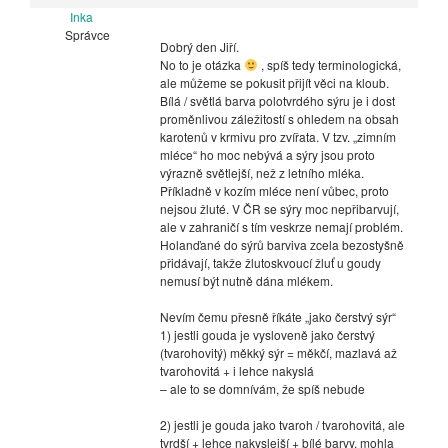
Inka
Správce
Dobrý den Jiří.
No to je otázka
, spíš tedy terminologická,
ale můžeme se pokusit přijít věci na kloub.
Bílá / světlá barva polotvrdého sýru je i dost
proměnlivou záležitostí s ohledem na obsah
karotenů v krmivu pro zvířata. V tzv. „zimním
mléce“ ho moc nebývá a sýry jsou proto
výrazně světlejší, než z letního mléka.
Příkladně v kozím mléce není vůbec, proto
nejsou žluté. V ČR se sýry moc nepřibarvují,
ale v zahraničí s tím veskrze nemají problém.
Holanďané do sýrů barviva zcela bezostyšně
přidávají, takže žlutoskvoucí žluť u goudy
nemusí být nutně dána mlékem.
Nevím čemu přesně říkáte „jako čerstvý sýr“
1) jestli gouda je vysloveně jako čerstvý
(tvarohovitý) měkký sýr = měkčí, mazlavá až
tvarohovitá + i lehce nakyslá
– ale to se domnívám, že spíš nebude
2) jestli je gouda jako tvaroh / tvarohovitá, ale
tvrdší + lehce nakyslejší + bílé barvy, mohla