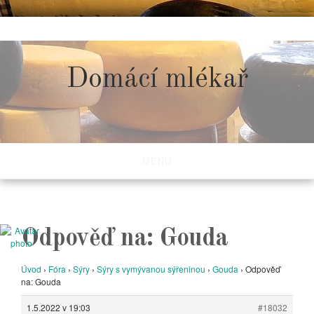
Skip
to
content
Domácí mlékař
MENU
Odpověď na: Gouda
Úvod
›
Fóra
›
Sýry
›
Sýry s vymývanou sýřeninou
›
Gouda
›
Odpověď
na: Gouda
1.5.2022 v 19:03
#18032