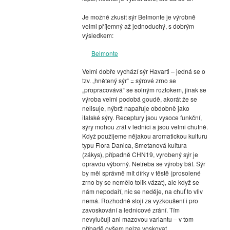
Je možné zkusit sýr Belmonte je výrobně
velmi příjemný až jednoduchý, s dobrým
výsledkem:
Belmonte
Velmi dobře vychází sýr Havarti – jedná se o
tzv. „hnětený sýr“ = sýrové zrno se
„propracovává“ se solným roztokem, jinak se
výroba velmi podobá goudě, akorát že se
nelisuje, nýbrž napařuje obdobně jako
italské sýry. Receptury jsou vysoce funkční,
sýry mohou zrát v lednici a jsou velmi chutné.
Když použijeme nějakou aromatickou kulturu
typu Flora Danica, Smetanová kultura
(zákys), případně CHN19, vyrobený sýr je
opravdu výborný. Netřeba se výroby bát. Sýr
by měl správně mít dírky v těstě (prosolené
zrno by se nemělo tolik vázat), ale když se
nám nepodaří, nic se neděje, na chuť to vliv
nemá. Rozhodně stojí za vyzkoušení i pro
zavoskování a lednicové zrání. Tím
nevylučuji ani mazovou variantu – v tom
případě ovšem nelze voskovat.