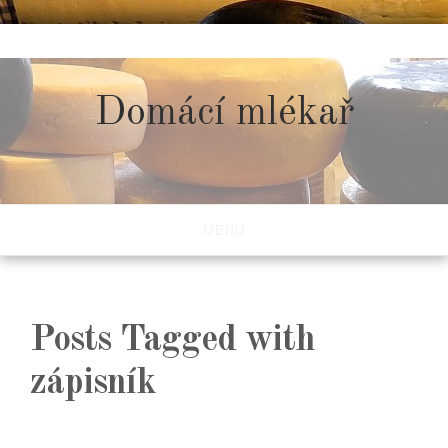
Skip
to
content
Domácí mlékař
MENU
Posts Tagged with
zápisník