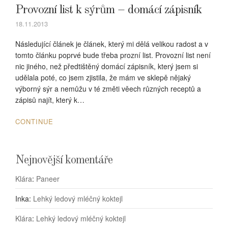
Provozní list k sýrům – domácí zápisník
18.11.2013
Následující článek je článek, který mi dělá velikou radost a v
tomto článku poprvé bude třeba prozní list. Provozní list není
nic jiného, než předtištěný domácí zápisník, který jsem si
udělala poté, co jsem zjistila, že mám ve sklepě nějaký
výborný sýr a nemůžu v té změti věech různých receptů a
zápisů najít, který k…
CONTINUE
Nejnovější komentáře
Klára
:
Paneer
Inka
:
Lehký ledový mléčný koktejl
Klára
:
Lehký ledový mléčný koktejl