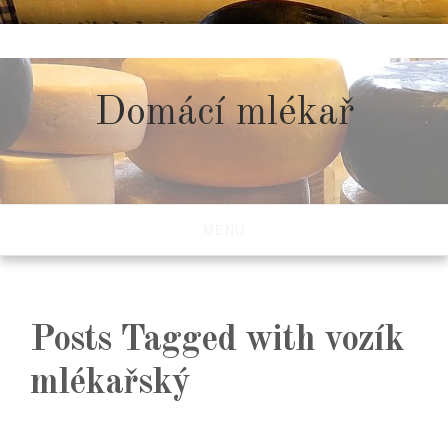
Skip
to
content
Domácí mlékař
MENU
Posts Tagged with vozík
mlékařský