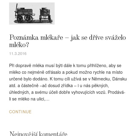
Poznámka mlékaře – jak se dříve sváželo
mléko?
11.3.2016
Při dopravě mléka musí býti dále k tomu přihlíženo, aby se
mléko co nejméně otřásalo a pokud možno rychle na místo
určené bylo dodáno. K tomu cíli užívá se v Německu, Dánsku
atd. a částečně –ač dosud zřídka – i u nás pěkných,
úhledných, a svému účeli dobře vyhovujících vozů. Prodává-
li se mléko na ulici,…
CONTINUE
Nejnovější komentáře