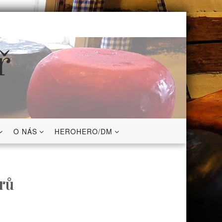
ř
O NÁS
HEROHERO/DM
rů