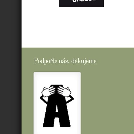
E-
SHOPTOMSCHEESE
Podpořte nás, děkujeme