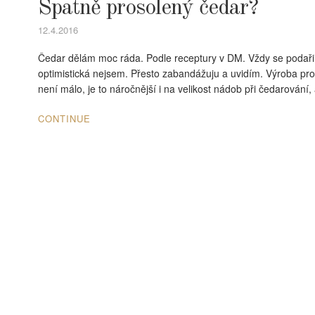
Špatně prosolený čedar?
12.4.2016
Čedar dělám moc ráda. Podle receptury v DM. Vždy se podařil.
optimistická nejsem. Přesto zabandážuju a uvidím. Výroba pro
není málo, je to náročnější i na velikost nádob při čedarování
CONTINUE