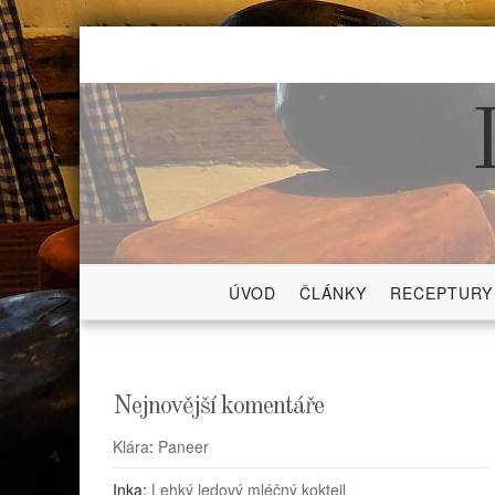
Skip
to
content
ÚVOD
ČLÁNKY
RECEPTURY
Nejnovější komentáře
Klára
:
Paneer
Inka
:
Lehký ledový mléčný koktejl