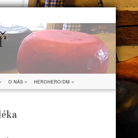
ř
O NÁS
HEROHERO/DM
léka