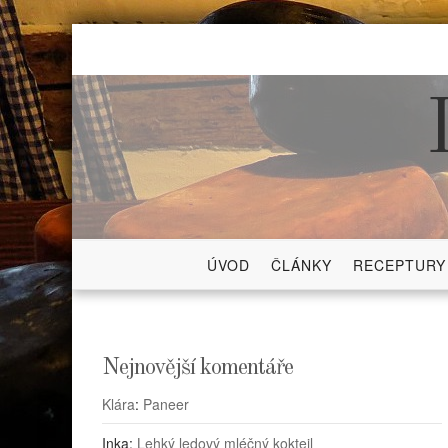
Skip
to
content
ÚVOD
ČLÁNKY
RECEPTURY
Nejnovější komentáře
Klára
:
Paneer
Inka
:
Lehký ledový mléčný koktejl