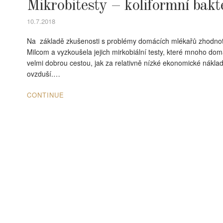
Mikrobitesty – koliformní bakt
10.7.2018
Na základě zkušenosti s problémy domácích mlékařů zhodnotit
Milcom a vyzkoušela jejich mirkobiální testy, které mnoho d
velmi dobrou cestou, jak za relativně nízké ekonomické náklady
ovzduší.…
CONTINUE