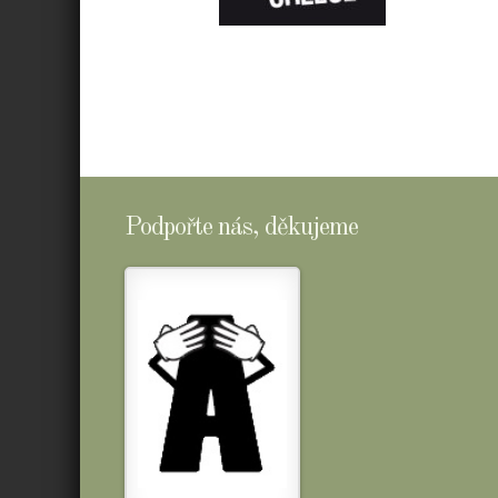
E-
SHOPTOMSCHEESE
Podpořte nás, děkujeme