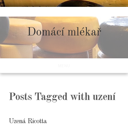
Skip
to
content
Domácí mlékař
MENU
Posts Tagged with uzení
Uzená Ricotta