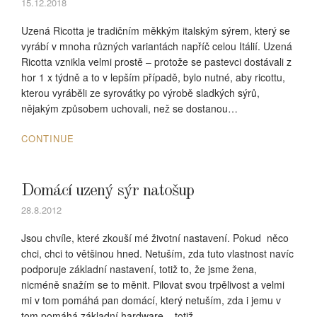
15.12.2018
Uzená Ricotta je tradičním měkkým italským sýrem, který se
vyrábí v mnoha různých variantách napříč celou Itálií. Uzená
Ricotta vznikla velmi prostě – protože se pastevci dostávali z
hor 1 x týdně a to v lepším případě, bylo nutné, aby ricottu,
kterou vyráběli ze syrovátky po výrobě sladkých sýrů,
nějakým způsobem uchovali, než se dostanou…
CONTINUE
Domácí uzený sýr natošup
28.8.2012
Jsou chvíle, které zkouší mé životní nastavení. Pokud něco
chci, chci to většinou hned. Netuším, zda tuto vlastnost navíc
podporuje základní nastavení, totiž to, že jsme žena,
nicméně snažím se to měnit. Pilovat svou trpělivost a velmi
mi v tom pomáhá pan domácí, který netuším, zda i jemu v
tom pomáhá základní hardware – totiž…