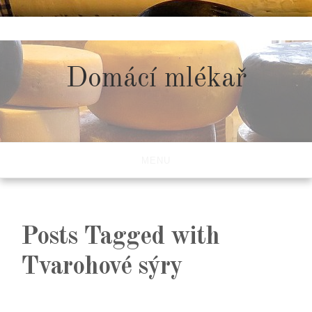
Skip
to
content
Domácí mlékař
MENU
Posts Tagged with
Tvarohové sýry