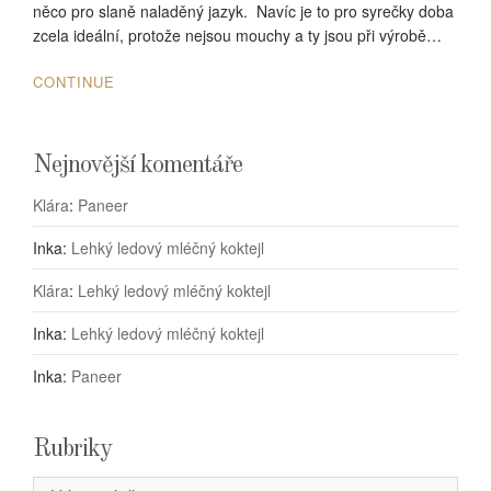
něco pro slaně naladěný jazyk. Navíc je to pro syrečky doba
zcela ideální, protože nejsou mouchy a ty jsou při výrobě…
CONTINUE
Nejnovější komentáře
Klára
:
Paneer
Inka
:
Lehký ledový mléčný koktejl
Klára
:
Lehký ledový mléčný koktejl
Inka
:
Lehký ledový mléčný koktejl
Inka
:
Paneer
Rubriky
Rubriky