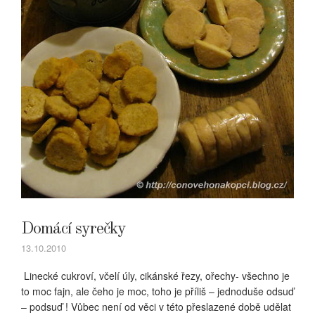
Domácí syrečky
13.10.2010
Linecké cukroví, včelí úly, cikánské řezy, ořechy- všechno je
to moc fajn, ale čeho je moc, toho je příliš – jednoduše odsuď
– podsuď ! Vůbec není od věci v této přeslazené době udělat