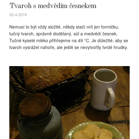
Tvaroh s medvědím česnekem
20.4.2016
Nemusí to být vždy složité, někdy stačí mít jen formičku,
tučný tvaroh, správně dodělaný, sůl a medvědí česnek.
Tučné kyselé mléko přihřejeme na 49 °C. Je důležité, aby se
tvaroh vysrážel nahoře, ale ještě se nevytvořily tvrdé hrudky.