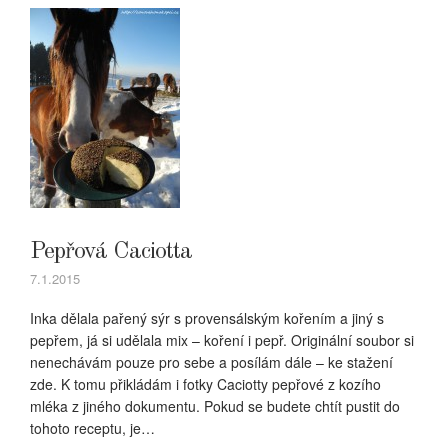
Pepřová Caciotta
7.1.2015
Inka dělala pařený sýr s provensálským kořením a jiný s
pepřem, já si udělala mix – koření i pepř. Originální soubor si
nenechávám pouze pro sebe a posílám dále – ke stažení
zde. K tomu přikládám i fotky Caciotty pepřové z kozího
mléka z jiného dokumentu. Pokud se budete chtít pustit do
tohoto receptu, je…