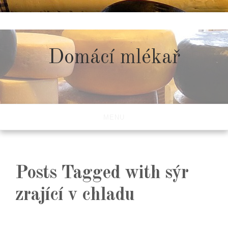
Skip
to
content
Domácí mlékař
MENU
Posts Tagged with sýr
zrající v chladu