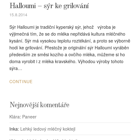
Halloumi – sýr ke grilování
15.8.2014
Sýr Halloumi je tradiční kyperský sýr, jehož výroba je
výjimečná tím, že se do mléka nepřidává kultura mléčného
kysání. Sýr má vysokou teplotu roztékání, a proto se výborně
hodí ke grilování. Přestože je originální sýr Halloumi vyráběn
především ze směsi kozího a ovčího mléka, můžeme si ho
doma vyrobit i z mléka kravského. Výhodou výroby tohoto
sýra…
CONTINUE
Nejnovější komentáře
Klára
:
Paneer
Inka
:
Lehký ledový mléčný koktejl