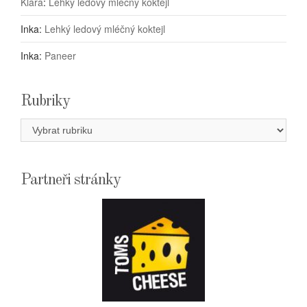
Klára
:
Lehký ledový mléčný koktejl
Inka
:
Lehký ledový mléčný koktejl
Inka
:
Paneer
Rubriky
Rubriky
Partneři stránky
E-