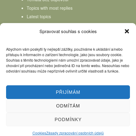
Topics with most replies
Latest topics
Topics Freshness
Spravovat souhlas s cookies
Abychom vám poskytli ty nejlepší zážitky, používáme k ukládání a/nebo
přístupu k informacím o zařízení technologie, jako jsou soubory cookie.
Souhlas s těmito technologiemi nám umožní zpracovávat údaje, jako je
chování při procházení nebo jedinečná ID na tomto webu. Nesouhlas nebo
odvolání souhlasu může nepříznivě ovlivnit určité vlastnosti a funkce.
PŘIJÍMÁM
ODMÍTÁM
Úvod
Kniha Domácí mlékař
Nápověda
Podpořte nás, děkujeme
PODMÍNKY
Copyright © 2026 Domácí mlékař. All rights reserved.
Cookies
Zásady zpracování osobních údajů