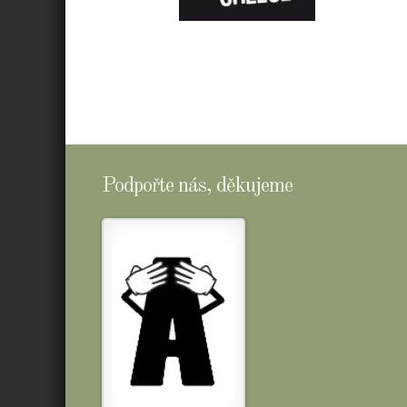
E-
SHOPTOMSCHEESE
Podpořte nás, děkujeme