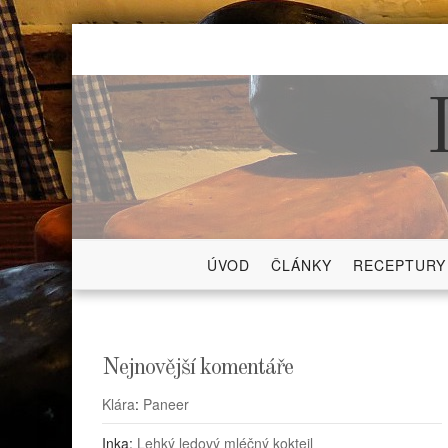
Skip
to
content
ÚVOD
ČLÁNKY
RECEPTURY
Nejnovější komentáře
Klára
:
Paneer
Inka
:
Lehký ledový mléčný koktejl