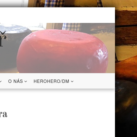
ř
O NÁS
HEROHERO/DM
ra