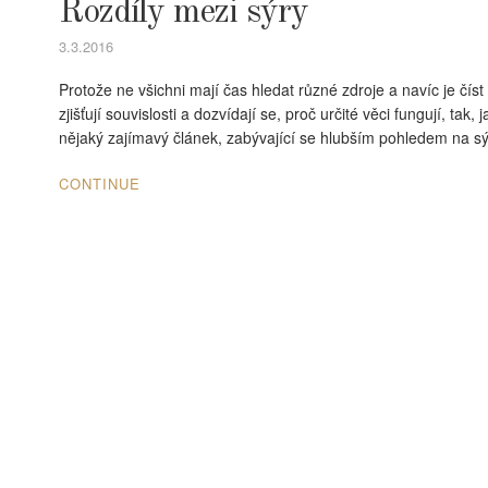
Rozdíly mezi sýry
3.3.2016
Protože ne všichni mají čas hledat různé zdroje a navíc je číst 
zjišťují souvislosti a dozvídají se, proč určité věci fungují, tak
nějaký zajímavý článek, zabývající se hlubším pohledem na sý
CONTINUE