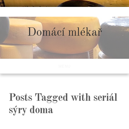
Skip
to
content
Domácí mlékař
MENU
Posts Tagged with seriál
sýry doma