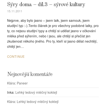
Sýry doma – díl.3 – sýrové kultury
15.11.2011
Nejprve, aby bylo jasno – jsem laik, jsem samouk, jsem
studijní typ :-).Tento článek je pro všechny podobné laiky, pro
ty, co nejsou studijní typy a chtějí si udělat jasno v očkování
mléka před sýřením, nebo i jsou, ale chtějí si přečíst jen
zkušenost někoho jiného. Pro ty, kteří si jasno dělat nechtějí,
chtějí jen…
CONTINUE
Nejnovější komentáře
Klára
:
Paneer
Inka
:
Lehký ledový mléčný koktejl
Klára
:
Lehký ledový mléčný koktejl