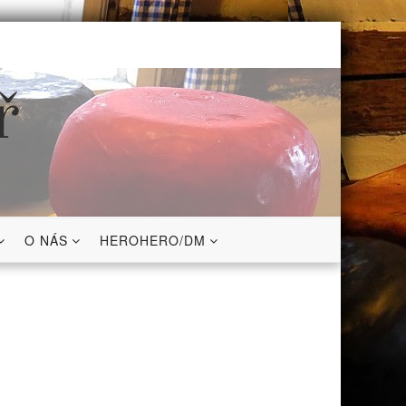
ř
O NÁS
HEROHERO/DM