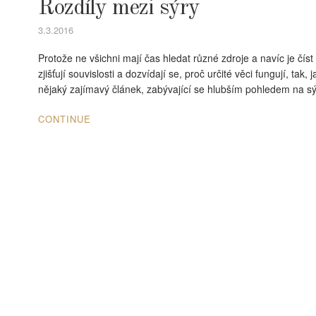
Rozdíly mezi sýry
3.3.2016
Protože ne všichni mají čas hledat různé zdroje a navíc je číst 
zjišťují souvislosti a dozvídají se, proč určité věci fungují, tak
nějaký zajímavý článek, zabývající se hlubším pohledem na sý
CONTINUE