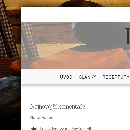
Skip
to
content
ÚVOD
ČLÁNKY
RECEPTURY
Nejnovější komentáře
Klára
:
Paneer
Inka
:
Lehký ledový mléčný koktejl