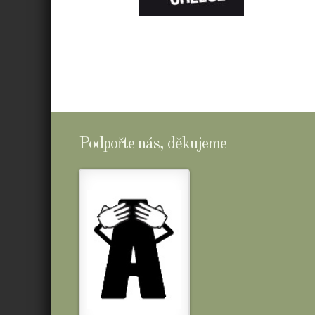
E-
SHOPTOMSCHEESE
Podpořte nás, děkujeme