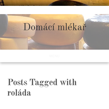
Skip
to
content
Domácí mlékař
MENU
Posts Tagged with
roláda