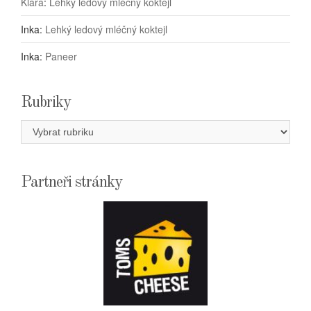
Klára
:
Lehký ledový mléčný koktejl
Inka
:
Lehký ledový mléčný koktejl
Inka
:
Paneer
Rubriky
Rubriky
Partneři stránky
E-