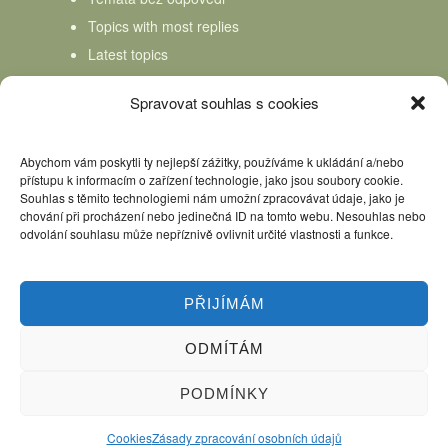
Topics with most replies
Latest topics
Topics Freshness
Spravovat souhlas s cookies
Abychom vám poskytli ty nejlepší zážitky, používáme k ukládání a/nebo
přístupu k informacím o zařízení technologie, jako jsou soubory cookie.
Souhlas s těmito technologiemi nám umožní zpracovávat údaje, jako je
chování při procházení nebo jedinečná ID na tomto webu. Nesouhlas nebo
odvolání souhlasu může nepříznivě ovlivnit určité vlastnosti a funkce.
PŘIJÍMÁM
ODMÍTÁM
Úvod
Kniha Domácí mlékař
Nápověda
Podpořte nás, děkujeme
PODMÍNKY
Copyright © 2026 Domácí mlékař. All rights reserved.
Cookies
Zásady zpracování osobních údajů