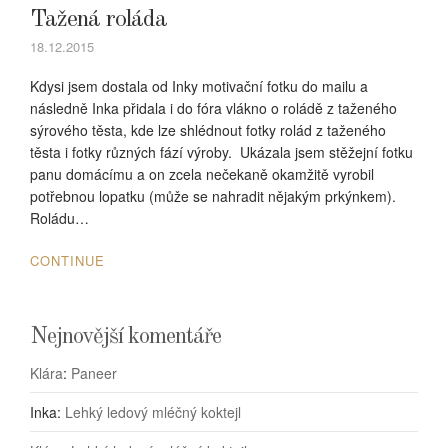
Tažená roláda
18.12.2015
Kdysi jsem dostala od Inky motivační fotku do mailu a
následně Inka přidala i do fóra vlákno o roládě z taženého
sýrového těsta, kde lze shlédnout fotky rolád z taženého
těsta i fotky různých fází výroby. Ukázala jsem stěžejní fotku
panu domácímu a on zcela nečekaně okamžitě vyrobil
potřebnou lopatku (může se nahradit nějakým prkýnkem).
Roládu…
CONTINUE
Nejnovější komentáře
Klára
:
Paneer
Inka
:
Lehký ledový mléčný koktejl