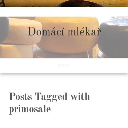
Skip
to
content
Domácí mlékař
MENU
Posts Tagged with
primosale