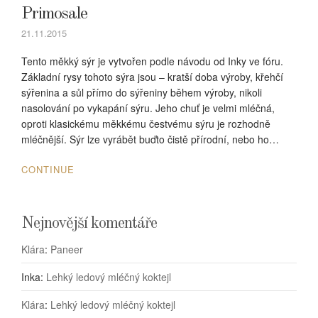
Primosale
21.11.2015
Tento měkký sýr je vytvořen podle návodu od Inky ve fóru.
Základní rysy tohoto sýra jsou – kratší doba výroby, křehčí
sýřenina a sůl přímo do sýřeniny během výroby, nikoli
nasolování po vykapání sýru. Jeho chuť je velmi mléčná,
oproti klasickému měkkému čestvému sýru je rozhodně
mléčnější. Sýr lze vyrábět buďto čistě přírodní, nebo ho…
CONTINUE
Nejnovější komentáře
Klára
:
Paneer
Inka
:
Lehký ledový mléčný koktejl
Klára
:
Lehký ledový mléčný koktejl