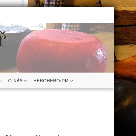
ř
O NÁS
HEROHERO/DM