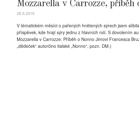
Mozzarella v Carrozze, příběh
28.6.2016
V tématickém měsíci o pařených hnětených sýrech jsem slíbila,
příspěvek, kde hrají sýry jednu z hlavních rolí. S dovolením 
Mozzarella v Carrozze: Příběh o Nonno Jimovi Francesca Br
„dědeček“ autorčino italské „Nonno“, pozn. DM.)