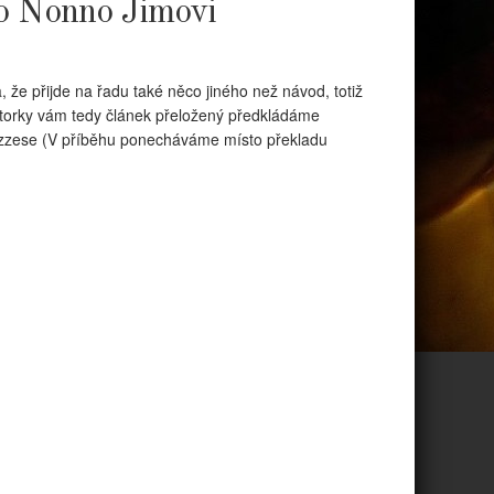
 o Nonno Jimovi
 že přijde na řadu také něco jiného než návod, totiž
autorky vám tedy článek přeložený předkládáme
uzzese (V příběhu ponecháváme místo překladu