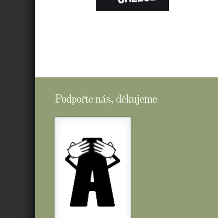
E-
SHOPTOMSCHEESE
Podpořte nás, děkujeme