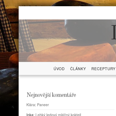
Skip
to
content
ÚVOD
ČLÁNKY
RECEPTURY
Nejnovější komentáře
Klára
:
Paneer
Inka
:
Lehký ledový mléčný koktejl