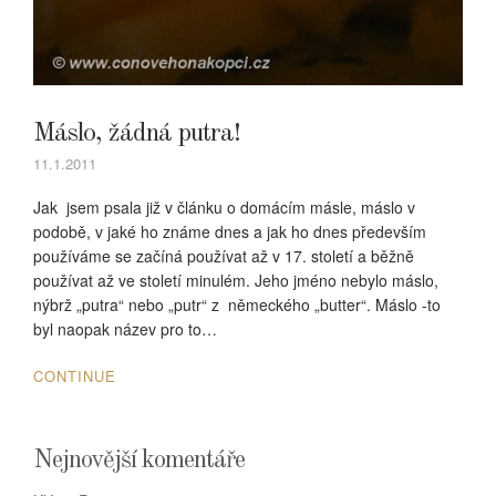
Máslo, žádná putra!
11.1.2011
Jak jsem psala již v článku o domácím másle, máslo v
podobě, v jaké ho známe dnes a jak ho dnes především
používáme se začíná používat až v 17. století a běžně
používat až ve století minulém. Jeho jméno nebylo máslo,
nýbrž „putra“ nebo „putr“ z německého „butter“. Máslo -to
byl naopak název pro to…
CONTINUE
Nejnovější komentáře