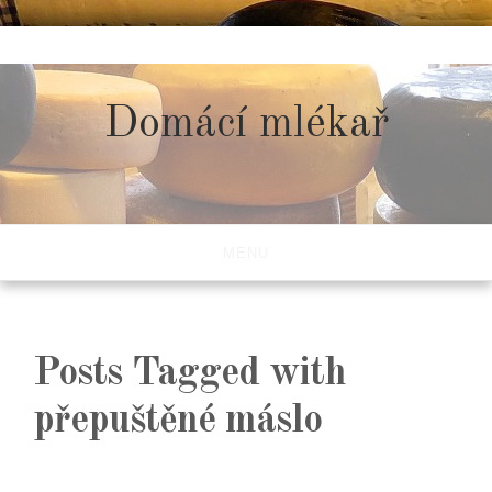
Skip
to
content
Domácí mlékař
MENU
Posts Tagged with
přepuštěné máslo