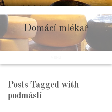
Skip
to
content
Domácí mlékař
MENU
Posts Tagged with
podmáslí