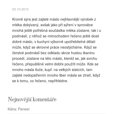
23.10.2015
Kromě sýra jest zajisté máslo nejhlavnější výrobek z
mléka dobývaný, avšak jako při sýření v syrovátce
mnohá ještě potřebná součástka mléka zůstane, tak i u
podmáslí, z něhož se mimochodem řečeno ještě dosti
dobré máslo, v kuchyni výborně upotřebitelné dělati
může, když se skrovné práce neostýcháme. Když se
čerstvé podmáslí bez odkladu skrze hustou tkaninu
procedí, zůstane na této máslo, kteréž se, jak svrchu
řečeno, přepuštěné velmi dobře použíti může. Kde se
mnoho másla tluče, kupř. na velkých statcích, tam
zajisté nedopatřením mnoho liber másla se ztratí, když
se k tomu, co řečeno, nepřihlédne.
Nejnovější komentáře
Klára
:
Paneer