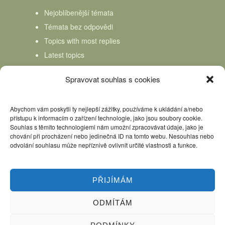
Nejoblíbenější témata
Témata bez odpovědi
Topics with most replies
Latest topics
Topics Freshness
Spravovat souhlas s cookies
Abychom vám poskytli ty nejlepší zážitky, používáme k ukládání a/nebo
přístupu k informacím o zařízení technologie, jako jsou soubory cookie.
Souhlas s těmito technologiemi nám umožní zpracovávat údaje, jako je
chování při procházení nebo jedinečná ID na tomto webu. Nesouhlas nebo
odvolání souhlasu může nepříznivě ovlivnit určité vlastnosti a funkce.
PŘIJÍMÁM
ODMÍTÁM
Úvod
Kniha Domácí mlékař
Nápověda
Podpořte nás, děkujeme