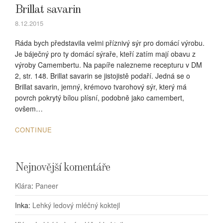
Brillat savarin
8.12.2015
Ráda bych představila velmi příznivý sýr pro domácí výrobu.
Je báječný pro ty domácí sýraře, kteří zatím mají obavu z
výroby Camembertu. Na papíře nalezneme recepturu v DM
2, str. 148. Brillat savarin se jistojistě podaří. Jedná se o
Brillat savarin, jemný, krémovo tvarohový sýr, který má
povrch pokrytý bílou plísní, podobně jako camembert,
ovšem…
CONTINUE
Nejnovější komentáře
Klára
:
Paneer
Inka
:
Lehký ledový mléčný koktejl