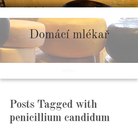
Skip
to
content
Domácí mlékař
MENU
Posts Tagged with
penicillium candidum