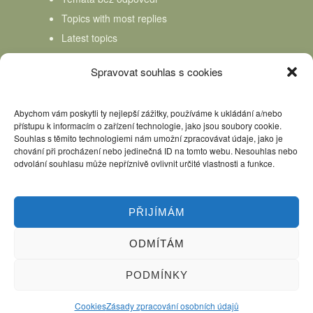
Topics with most replies
Latest topics
Topics Freshness
Spravovat souhlas s cookies
Abychom vám poskytli ty nejlepší zážitky, používáme k ukládání a/nebo
přístupu k informacím o zařízení technologie, jako jsou soubory cookie.
Souhlas s těmito technologiemi nám umožní zpracovávat údaje, jako je
chování při procházení nebo jedinečná ID na tomto webu. Nesouhlas nebo
odvolání souhlasu může nepříznivě ovlivnit určité vlastnosti a funkce.
PŘIJÍMÁM
ODMÍTÁM
Úvod
Kniha Domácí mlékař
Nápověda
Podpořte nás, děkujeme
PODMÍNKY
Copyright © 2026 Domácí mlékař. All rights reserved.
Cookies
Zásady zpracování osobních údajů