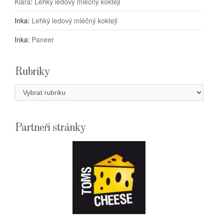
Klára
:
Lehký ledový mléčný koktejl
Inka
:
Lehký ledový mléčný koktejl
Inka
:
Paneer
Rubriky
Rubriky
Partneři stránky
E-