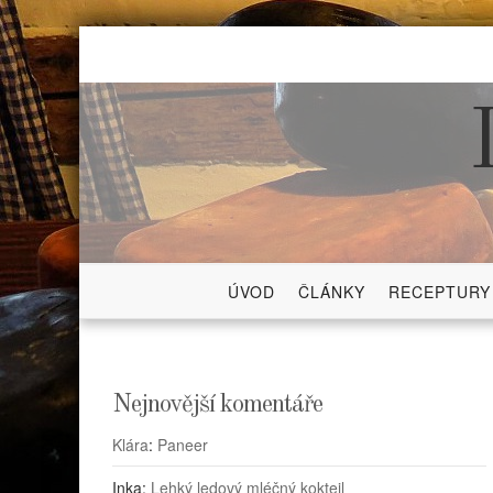
Skip
to
content
ÚVOD
ČLÁNKY
RECEPTURY
Nejnovější komentáře
Klára
:
Paneer
Inka
:
Lehký ledový mléčný koktejl