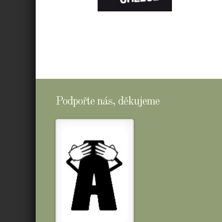
E-
SHOPTOMSCHEESE
Podpořte nás, děkujeme