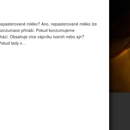
nepasterované mléko? Ano, nepasterované mléko lze
to konzumace přináší. Pokud konzumujeme
hází. Obsahuje více vápníku tvaroh nebo sýr?
 Pokud tedy v…