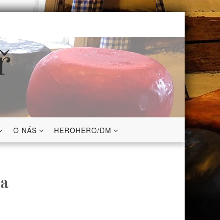
ř
O NÁS
HEROHERO/DM
da