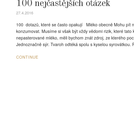
100 nejčastějších otázek
27.4.2016
100 dotazů, které se často opakují Mléko obecně Mohu pít 
konzumovat. Musíme si však být vždy vědomi rizik, které ta
nepasterované mléko, měli bychom znát zdroj, ze kterého poc
Jednoznačně sýr. Tvaroh odtéká spolu s kyselou syrovátkou.
CONTINUE