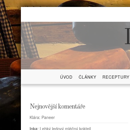
Skip
to
content
ÚVOD
ČLÁNKY
RECEPTURY
Nejnovější komentáře
Klára
:
Paneer
Inka
:
Lehký ledový mléčný koktejl