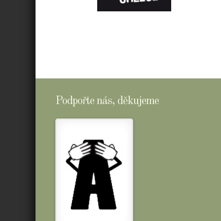
E-
SHOPTOMSCHEESE
Podpořte nás, děkujeme