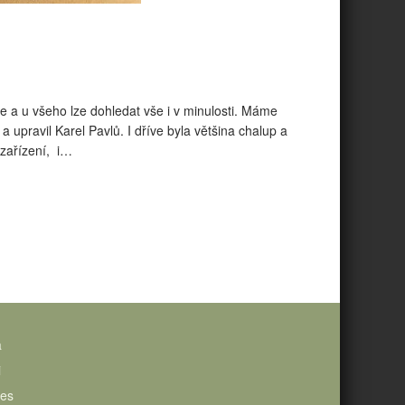
ále a u všeho lze dohledat vše i v minulosti. Máme
 upravil Karel Pavlů. I dříve byla většina chalup a
o zařízení, i…
a
i
ies