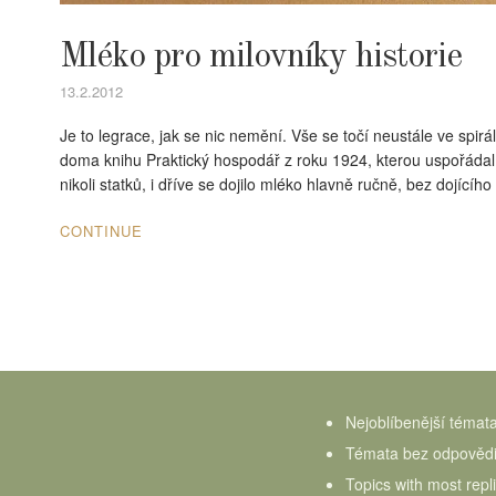
Mléko pro milovníky historie
13.2.2012
Je to legrace, jak se nic nemění. Vše se točí neustále ve spir
doma knihu Praktický hospodář z roku 1924, kterou uspořádal a
nikoli statků, i dříve se dojilo mléko hlavně ručně, bez dojícíh
CONTINUE
Nejoblíbenější témat
Témata bez odpověd
Topics with most repl