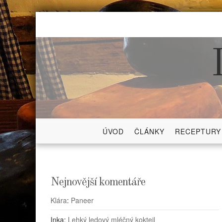
Skip
to
content
ÚVOD
ČLÁNKY
RECEPTURY
Nejnovější komentáře
Klára
:
Paneer
Inka
:
Lehký ledový mléčný koktejl