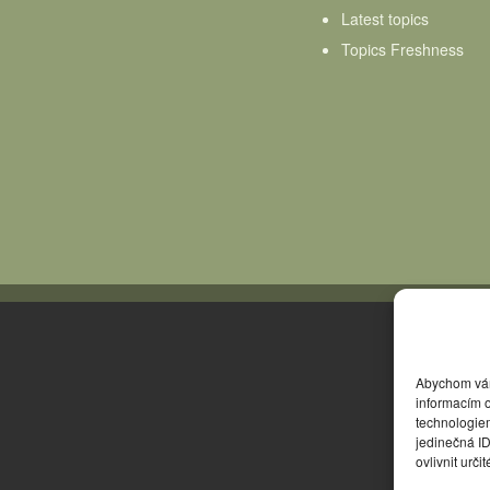
Latest topics
Topics Freshness
Abychom vám 
informacím o
technologie
jedinečná I
ovlivnit urči