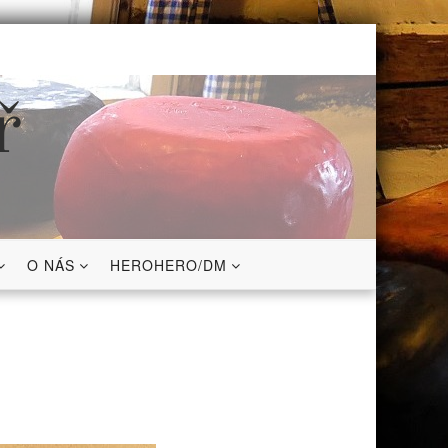
ř
O NÁS
HEROHERO/DM