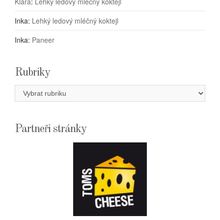
Klára
:
Lehký ledový mléčný koktejl
Inka
:
Lehký ledový mléčný koktejl
Inka
:
Paneer
Rubriky
Rubriky
Partneři stránky
E-