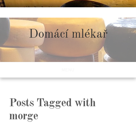
Skip
to
content
Domácí mlékař
MENU
Posts Tagged with
morge