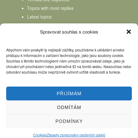
Topics with most replies
Latest topics
Topics Freshness
Spravovat souhlas s cookies
Abychom vám poskytli ty nejlepší zážitky, používáme k ukládání a/nebo
přístupu k informacím o zařízení technologie, jako jsou soubory cookie.
Souhlas s těmito technologiemi nám umožní zpracovávat údaje, jako je
chování při procházení nebo jedinečná ID na tomto webu. Nesouhlas nebo
odvolání souhlasu může nepříznivě ovlivnit určité vlastnosti a funkce.
PŘIJÍMÁM
ODMÍTÁM
Úvod
Kniha Domácí mlékař
Nápověda
Podpořte nás, děkujeme
PODMÍNKY
Copyright © 2026 Domácí mlékař. All rights reserved.
Cookies
Zásady zpracování osobních údajů