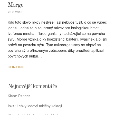
Morge
28.6.2018
Kdo toto slovo nikdy neslyšel, asi nebude tušit, o co se vůbec
jedná. Jedná se o souhrnný název pro biologickou hmotu,
tvořenou mnoha mikroorganismy nacházející se na povrchu
sýru. Morge vzniká díky koexistenci bakterií, kvasinek a plísní
právě na povrchu sýru. Tyto mikroorganismy se objeví na
povrchu sýru přirozeným způsobem, díky prostředí aplikací
povrchových kultur…
CONTINUE
Nejnovější komentáře
Klára
:
Paneer
Inka
:
Lehký ledový mléčný koktejl