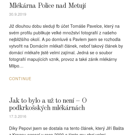
Mlékárna Police nad Metují
30.9.2019
Již dlouhou dobu sleduji fb účet Tomáše Pavelce, který na
svém profilu publikuje velké množství fotografií z našeho
nejbližšího okolí. A po domluvě s Pavlem jsem se rozhodla
vytvořit na Domácím mlékaři článek, neboť takový článek by
domácí mlékaře jistě velmi zajímal. Jedná se o soubor
fotografií mapujících vznik, provoz a také zánik mlékárny
Milpo…
CONTINUE
Jak to bylo a už to není – O
podkrkošských mlékárnách
17.3.2016
Díky Pepovi jsem se dostala na tento článek, který Jiří Bašta
z Krnapu napsal v roce 2000 a tímto mu chci velmi