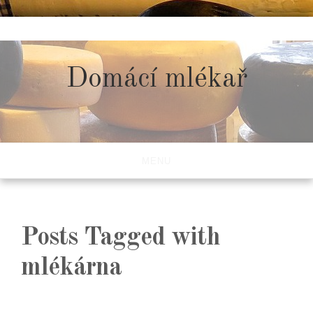
Skip
to
content
Domácí mlékař
MENU
Posts Tagged with
mlékárna