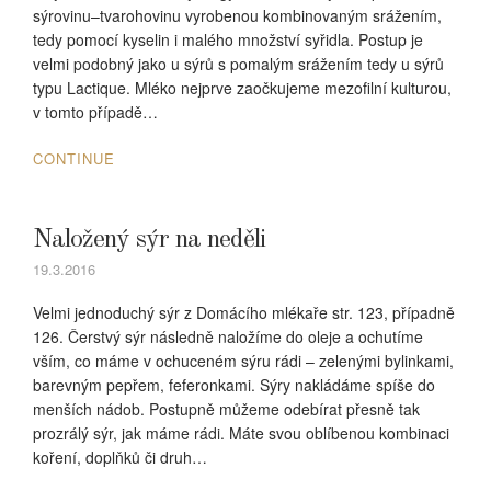
sýrovinu–tvarohovinu vyrobenou kombinovaným srážením,
tedy pomocí kyselin i malého množství syřidla. Postup je
velmi podobný jako u sýrů s pomalým srážením tedy u sýrů
typu Lactique. Mléko nejprve zaočkujeme mezofilní kulturou,
v tomto případě…
CONTINUE
Naložený sýr na neděli
19.3.2016
Velmi jednoduchý sýr z Domácího mlékaře str. 123, případně
126. Čerstvý sýr následně naložíme do oleje a ochutíme
vším, co máme v ochuceném sýru rádi – zelenými bylinkami,
barevným pepřem, feferonkami. Sýry nakládáme spíše do
menších nádob. Postupně můžeme odebírat přesně tak
prozrálý sýr, jak máme rádi. Máte svou oblíbenou kombinaci
koření, doplňků či druh…