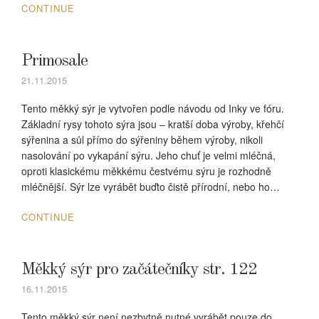
CONTINUE
Primosale
21.11.2015
Tento měkký sýr je vytvořen podle návodu od Inky ve fóru.
Základní rysy tohoto sýra jsou – kratší doba výroby, křehčí
sýřenina a sůl přímo do sýřeniny během výroby, nikoli
nasolování po vykapání sýru. Jeho chuť je velmi mléčná,
oproti klasickému měkkému čestvému sýru je rozhodně
mléčnější. Sýr lze vyrábět buďto čistě přírodní, nebo ho…
CONTINUE
Měkký sýr pro začátečníky str. 122
16.11.2015
Tento měkký sýr není nezbytně nutné vyrábět pouze do