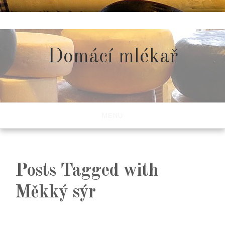
Skip
to
content
Domácí mlékař
MENU
Posts Tagged with
Měkký sýr