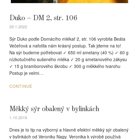
Duko – DM 2, str. 106
29.1.2022
Sýr Duko podle Domácího mlékař 2, str. 106 vyrobila Beáta
Večeřová a nafotila nám krásný postup. Tak jdeme na to!
Na sýr budeme potřebovat ✓ 650 ml smetany (40 %) ✓ 60 g
nízkotučného sušeného mléka ✓ 20 g smetanového zákysu
✓ 15 g bramborového škrobu ✓ 300 g měkkého tvarohu
Postup je velmi…
CONTINUE
Měkký sýr obalený v bylinkách
1.10.2019
Dnes je to tip na výborný a hlavně efektní měkký sýr obalený
v bylinkách od Veroniky Nagy. Veronika k výrobě používá