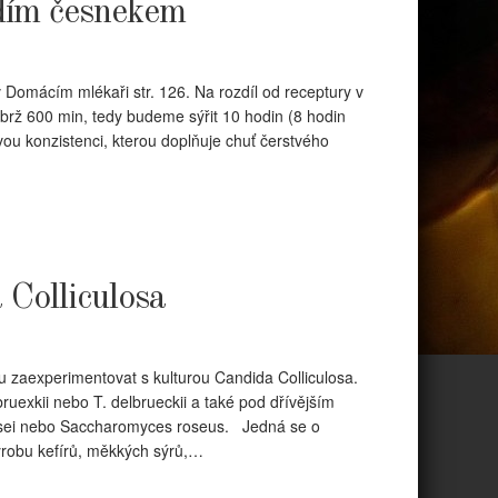
dím česnekem
 Domácím mlékaři str. 126. Na rozdíl od receptury v
ýbrž 600 min, tedy budeme sýřit 10 hodin (8 hodin
ou konzistenci, kterou doplňuje chuť čerstvého
Colliculosa
hu zaexperimentovat s kulturou Candida Colliculosa.
exkii nebo T. delbrueckii a také pod dřívějším
sei nebo Saccharomyces roseus. Jedná se o
robu kefírů, měkkých sýrů,…