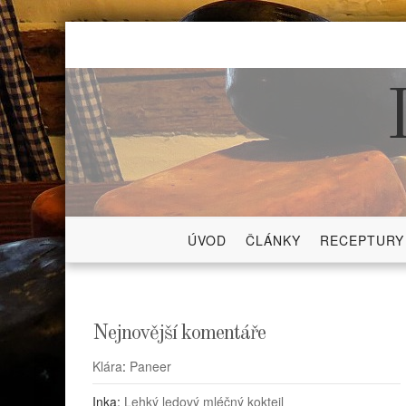
Skip
to
content
ÚVOD
ČLÁNKY
RECEPTURY
Nejnovější komentáře
Klára
:
Paneer
Inka
:
Lehký ledový mléčný koktejl