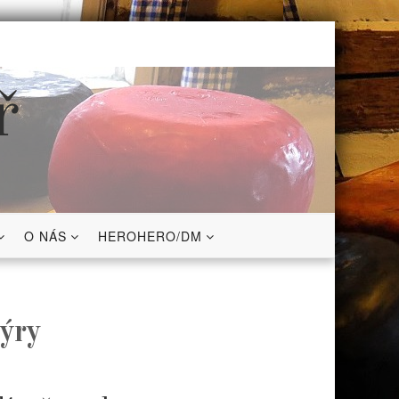
ř
O NÁS
HEROHERO/DM
ýry