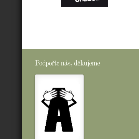
E-
SHOPTOMSCHEESE
Podpořte nás, děkujeme