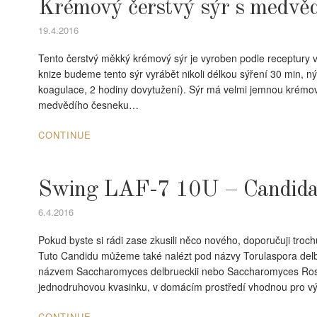
Krémový čerstvý sýr s medvě
19.4.2016
Tento čerstvý měkký krémový sýr je vyroben podle receptury v
knize budeme tento sýr vyrábět nikoli délkou sýření 30 min, n
koagulace, 2 hodiny dovytužení). Sýr má velmi jemnou krémov
medvědího česneku…
CONTINUE
Swing LAF-7 10U – Candida 
6.4.2016
Pokud byste si rádi zase zkusili něco nového, doporučuji troc
Tuto Candidu můžeme také nalézt pod názvy Torulaspora delbru
názvem Saccharomyces delbrueckii nebo Saccharomyces Ro
jednodruhovou kvasinku, v domácím prostředí vhodnou pro vý
CONTINUE