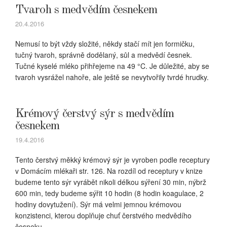
Tvaroh s medvědím česnekem
20.4.2016
Nemusí to být vždy složité, někdy stačí mít jen formičku,
tučný tvaroh, správně dodělaný, sůl a medvědí česnek.
Tučné kyselé mléko přihřejeme na 49 °C. Je důležité, aby se
tvaroh vysrážel nahoře, ale ještě se nevytvořily tvrdé hrudky.
Krémový čerstvý sýr s medvědím
česnekem
19.4.2016
Tento čerstvý měkký krémový sýr je vyroben podle receptury
v Domácím mlékaři str. 126. Na rozdíl od receptury v knize
budeme tento sýr vyrábět nikoli délkou sýření 30 min, nýbrž
600 min, tedy budeme sýřit 10 hodin (8 hodin koagulace, 2
hodiny dovytužení). Sýr má velmi jemnou krémovou
konzistenci, kterou doplňuje chuť čerstvého medvědího
česneku…