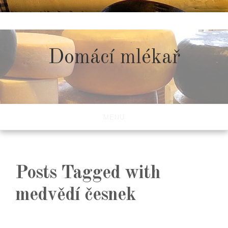
Skip
to
content
Domácí mlékař
MENU
Posts Tagged with
medvědí česnek