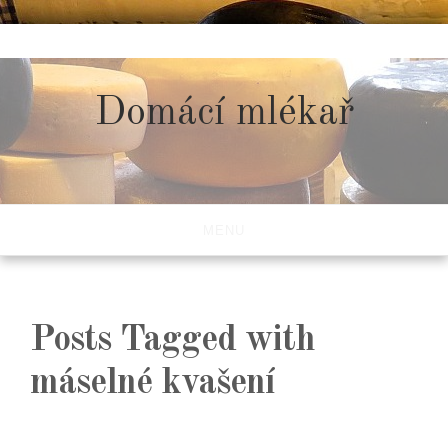
Skip
to
content
Domácí mlékař
MENU
Posts Tagged with
máselné kvašení