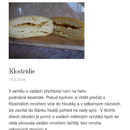
Klostridie
15.3.2016
V seriálu o vadách přicházejí nyní na řadu
podrobně klostridie. Pokud bychom si chtěli přečíst o
Klostridiích mnohem více do hloubky a v odborných názvech,
lze zavítat do článku hlubší pohled na vady sýrů . V těchto
dílech (dnešní je první) o vadách mléčných výrobků bych se
ráda věnovala vadám mnohem laičtěji, bez mnoha
odborných termínů a…